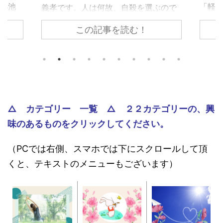
、小池
「軽や
義孝です。人は何故、自殺を選ぶので
で生き
義孝
しょうか？ 自殺するまで追い込まれ
この記事を読む！
く違っ
『ノ
ない為には、どうすれば良いのでしょ
であ
て、
うか？ 個々で様々な事情はあります
、下
トラ
が、共通するのは精神トーンの問題で
きで意
の人
す。今回の記事は、それら個々の事情
どう評
怖れ
に取り組む前に、基本の大枠として知
な自己
んで
っておくべき内容です。 自殺のリス
で気分
でし
クが高まる３つの精神状態 人は、ど
△ カテゴリー 一覧 △ ２２カテゴリーの、興
ブな自
亡シ
ういう時に自殺に至るのか？ その精
味のあるものをクリックしてください。
 今回
奇妙
神状態を詳しく知っておくのは、周囲
分を上
スト
で支える人にとって、決して無駄には
（PCでは右側、スマホでは下にスクロールして頂
。 自
して親
なりません。 一般的に広まっている
、自分
言、
ノウハウ ...
くと、テキストのメニューもございます）
スが日本