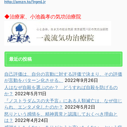
http://amzn.to/1rgmLjr
◆治療家、小池義孝の気功治療院
最近の投稿
自己評価は、自分の言動に対する評価で決まり、その評価
が言動をパターン化させる。
2022年9月26日
人はなぜ自殺を選ぶのか？ どうすれば自殺を防げるの
か？
2022年5月11日
『ノストラダムスの大予言』にある人類滅亡は、なぜ信じ
られ、エンタメ化したのか？
2022年5月2日
怒りという感情を、精神異常と認識しておくべき理由と
は？
2022年4月24日