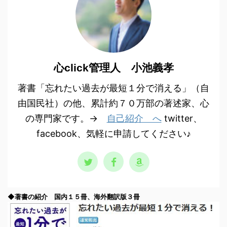
心click管理人 小池義孝
著書「忘れたい過去が最短１分で消える」（自
由国民社）の他、累計約７０万部の著述家、心
の専門家です。→
自己紹介 へ
twitter、
facebook、気軽に申請してください♪
◆著書の紹介 国内１５冊、海外翻訳版３冊