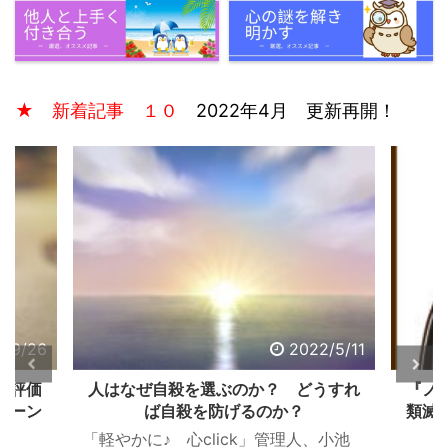
★ 新着記事 １０
2022年4月 更新再開！
2/9/26
2022/5/11
る評価
人はなぜ自殺を選ぶのか？ どうすれ
『ノ
ターン
ば自殺を防げるのか？
類滅
「軽やかに♪ 心click」管理人、小池