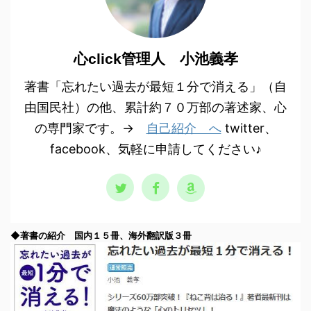
心click管理人 小池義孝
著書「忘れたい過去が最短１分で消える」（自
由国民社）の他、累計約７０万部の著述家、心
の専門家です。→
自己紹介 へ
twitter、
facebook、気軽に申請してください♪
◆著書の紹介 国内１５冊、海外翻訳版３冊