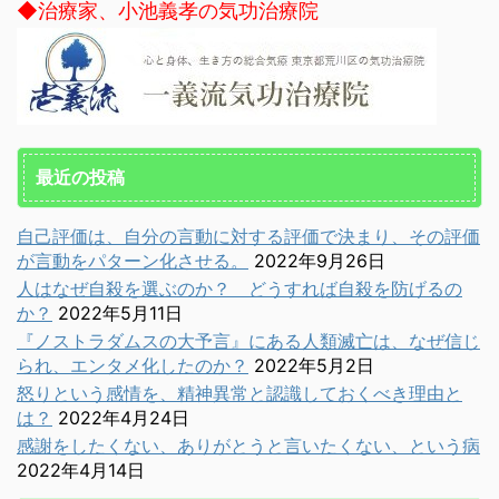
◆治療家、小池義孝の気功治療院
最近の投稿
自己評価は、自分の言動に対する評価で決まり、その評価
が言動をパターン化させる。
2022年9月26日
人はなぜ自殺を選ぶのか？ どうすれば自殺を防げるの
か？
2022年5月11日
『ノストラダムスの大予言』にある人類滅亡は、なぜ信じ
られ、エンタメ化したのか？
2022年5月2日
怒りという感情を、精神異常と認識しておくべき理由と
は？
2022年4月24日
感謝をしたくない、ありがとうと言いたくない、という病
2022年4月14日