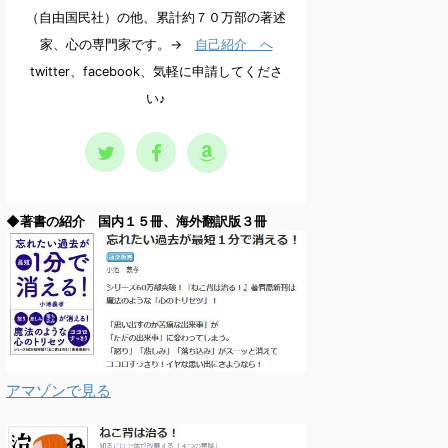
（自由国民社）の他、累計約７０万部の著述
家、心の専門家です。→
自己紹介 へ
twitter、facebook、気軽に申請してくださ
い♪
◆著書の紹介 国内１５冊、海外翻訳版３冊
アマゾンで見る