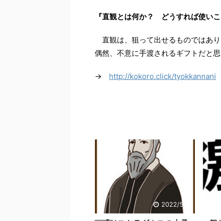
『直観とは何か？ どうすれば使いこ
直観は、狙って出せるものではあり
偶然、不意に手渡されるギフトだと思
→
http://kokoro.click/tyokkannani
2022/5/11
2022/5/2