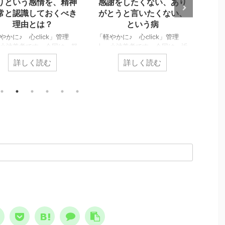
りという感情を、精神
感謝をしたくない、あり
更新
常と認識しておくべき
がとうと言いたくない、
も、
理由とは？
という病
潜在
揮す
やかに♪ 心click」管理
「軽やかに♪ 心click」管理
小池義孝です。今回は、怒
人、小池義孝です。今回は、近
危険性についてお伝えしま
頃で目立っている「感謝を否定
「軽や
詳しく読む
詳しく読む
 怒りは、爆発的なエネ
する」意見について、その根本
人、
ーで危険から逃れるため、
的な誤りを指摘します。 確
事を
を屈服させないために、絶
かに、感謝は強要されるもので
には
必要な感情です。しかしそ
はありません。しかし感謝の拒
お伝
急事態に向くという特別性
絶は、人間社会の本質への否定
報 
。
に、多大な危険性を含んで
になるのです。 「優しさ・親
が優
ます。 怒りは理性と合理
切 ←→ 感謝」というノーコ
で発揮
損なわせる 何故、怒りは
ストな交換 社会の本質は、キ
雑談
異常なのか？ 精神異常
レイ事ではなく助け合い 人
の危
この場合、理性と合理性の
間はなぜ、社会を形成するので
鹿力
を指します。理性とは、物
しょうか？ 答えは簡単で、助
用さ
区別する能力です。合理性
け合うためです。 これはキ
http:
、目的に対する手段の適正
レイ事ではなく、むしろ社会の
♦更
す。ですから精神異常にな
本質です。人が一人で生き抜い
けします
、想像と現実 ...
ていくのは、至難 ...