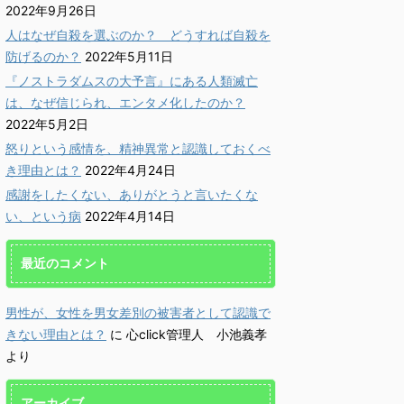
情報：「頑張るより
更新情報：「失敗して痛
自己
2022年9月26日
楽しむ方が優秀に。
い目に遭った時、思考停
に対
人はなぜ自殺を選ぶのか？ どうすれば自殺を
能力は、楽しんで発
止して逃げれば、心の負
その
防げるのか？
2022年5月11日
る。」に雑談動画を
債になる。」に雑談動画
『ノストラダムスの大予言』にある人類滅亡
追加しました。
を追加しました。
「軽やか
は、なぜ信じられ、エンタメ化したのか？
人、小
かに♪ 心click」管理
「軽やかに♪ 心click」管理
詳しく読む
詳しく読む
自己評
小池義孝です。 過去記
人、小池義孝です。 過去記
2022年5月2日
て、気
更新しても、「新着記事」
事を更新しても、「新着記事」
怒りという感情を、精神異常と認識しておくべ
す。 
なりませんので、こうして
にはなりませんので、こうして
き理由とは？
2022年4月24日
る、優
えしていきます。 更新情
お伝えしていきます。 更新情
い、下
『頑張るよりも、楽しむ方
報 『失敗して痛い目に遭った
感謝をしたくない、ありがとうと言いたくな
後ろ向
秀に。潜在能力は、楽しん
時、思考停止して逃げれば、心
い、という病
2022年4月14日
貴方は
する。』に、Youtube、
の負債になる。』に、
すか？
講座を加えました。 命
Youtube、雑談講座を加えまし
価をし
機に瀕した際の火事場の馬
た。 下手に前向きさが入っ
最近のコメント
気分よ
でさえも、楽しい！ が採
て正当化されている分、タチが
ティブ
れています。 →
悪い。不合理なルールを見つけ
の逆で
//kokoro.click/tanovsgan
出し、修正しましょう。 →
男性が、女性を男女差別の被害者として認識で
自己評
新情報を、メールでお届
http://kokoro.click/sippaiteisi
きない理由とは？
に
心click管理人 小池義孝
しょう
。 Leave Th ...
♦更新情報を、メールでお ...
より
自己評
分も、自
アーカイブ