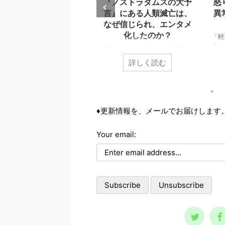
人はなぜ自殺を選ぶの
『ノストラダムスの大予
怒
か？ どうすれば自殺を
言』にある人類滅亡は、
異
防げるのか？
なぜ信じられ、エンタメ
化したのか？
軽やかに♪ 心click」管理
「軽
、小池義孝です。人は何故、
人、
「軽やかに♪ 心click」管理
殺を選ぶのでしょうか？ 自
りの
人、小池義孝です。今回は、子
詳しく読む
詳しく読む
するまで追い込まれない為に
す。
供の頃にあった『ノストラダム
、どうすれば良いのでしょう
ルギ
スの大予言』について、お話し
？ 個々で様々な事情はあ
精神
します。 子供の頃、ノスト
ますが、共通するのは精神ト
対に
ラダムスは日常の一部でした。
ンの問題です。今回の記事
の緊
多くの人が１９９９年に人類は
♦更新情報を、メールでお届けします
、それら個々の事情に取り組
ゆえ
滅亡すると怖れ、その恐怖と不
前に、基本の大枠として知っ
もい
安が日常に溶け込んでいる、今
おくべき内容です。 自殺の
性を
Your email:
にして思えば異様な状態でし
スクが高まる３つの精神状態
精神
た。 けれどもそこには、人
は、どういう時に自殺に至
とは
類滅亡シナリオをエンタメとし
のか？ その精神状態を詳し
欠如
て楽しむ、奇妙な空気も存在し
知っておくのは、周囲で支え
事を
ていました。 ノストラダムス
人にとって、決して無駄には
とは
の大予言は、エンタメとして親
りません。 一般的に広ま
さで
しまれた ノストラダムスの大
ているノウハウ ...
ると
予言、恐怖の大王とは？ ノ
ストラダムスが日本 ...