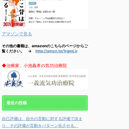
アマゾンで見る
その他の書籍は、amazonのこちらのページからご
覧ください。 →
http://amzn.to/1rgmLjr
◆治療家、小池義孝の気功治療院
最近の投稿
自己評価は、自分の言動に対する評価で決ま
2021/6/21
2021/6/12
り、その評価が言動をパターン化させる。