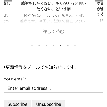
認識し
感謝をしたくない、ありがとうと言い
更新
たくない、という病
が優
する
、小池
「軽やかに♪ 心click」管理人、小池
「軽や
性につ
義孝です。今回は、近頃で目立ってい
義孝
爆発的
る「感謝を否定する」意見について、
詳しく読む
「新
ため、
その根本的な誤りを指摘します。 確
うし
対に必
かに、感謝は強要されるものではあり
報 『
事態に
ません。しかし感謝の拒絶は、人間社
に。
な危険
会の本質への否定になるのです。
る。』
理性と
「優しさ・親切 ←→ 感謝」という
まし
は精神
ノーコストな交換 社会の本質は、キレ
場の
の場
イ事ではなく助け合い 人間はなぜ、
♦更新情報をメールでお知らせします。
用さ
ます。
社会を形成するのでしょうか？ 答え
http:
です。
は簡単で、助け合うためです。 これ
Your email:
新情
の適正
はキレイ事ではなく、むしろ社会の本
Leave 
ると、
質です。人が一人で生き抜いていくの
は、至難 ...