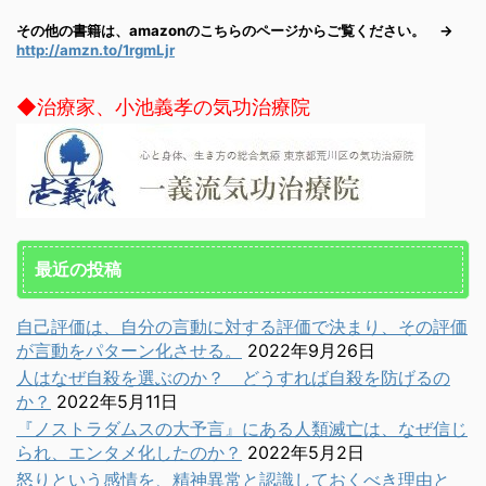
その他の書籍は、amazonのこちらのページからご覧ください。 →
http://amzn.to/1rgmLjr
◆治療家、小池義孝の気功治療院
最近の投稿
自己評価は、自分の言動に対する評価で決まり、その評価
が言動をパターン化させる。
2022年9月26日
人はなぜ自殺を選ぶのか？ どうすれば自殺を防げるの
か？
2022年5月11日
『ノストラダムスの大予言』にある人類滅亡は、なぜ信じ
られ、エンタメ化したのか？
2022年5月2日
怒りという感情を、精神異常と認識しておくべき理由と