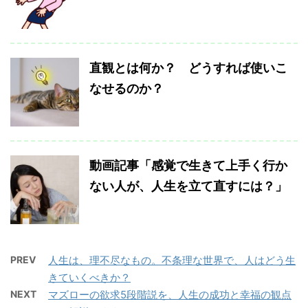
直観とは何か？ どうすれば使いこ
なせるのか？
動画記事「感覚で生きて上手く行か
ない人が、人生を立て直すには？」
PREV
人生は、理不尽なもの。不条理な世界で、人はどう生
きていくべきか？
NEXT
マズローの欲求5段階説を、人生の成功と幸福の観点