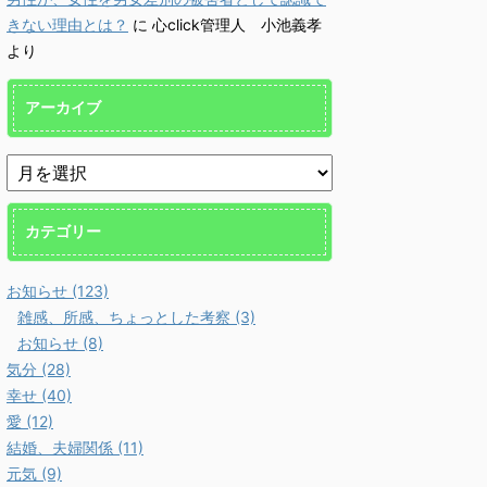
か？ 個々で様々な事情はあ
 善良である、悪辣であ
します
きない理由とは？
に
心click管理人 小池義孝
りますが、共通するのは精神ト
優しい、冷たい、品が高
ラダム
ーンの問題です。今回の記事
下品、前向きに頑張れる、
多くの
より
は、それら個々の事情に取り組
向きで意欲が低い、など、
滅亡す
む前に、基本の大枠として知っ
は自分をどう評価していま
安が日
アーカイブ
ておくべき内容です。 自殺の
？ ポジティブな自己評
にして
リスクが高まる３つの精神状態
している人は、それだけで
た。 
人は、どういう時に自殺に至
よく生きていけます。ネガ
類滅亡
るのか？ その精神状態を詳し
ブな自己評価であれば、そ
て楽し
く知っておくのは、周囲で支え
です。 今回の記事は、
ていま
る人にとって、決して無駄には
評価を作って気分を上げま
の大予
カテゴリー
なりません。 一般的に広ま
う！ という内容です。
しまれ
っているノウハウ ...
評価は言動で作られる 自
予言、
自分の言動を見 ...
ストラダ
お知らせ (123)
雑感、所感、ちょっとした考察 (3)
お知らせ (8)
気分 (28)
幸せ (40)
愛 (12)
結婚、夫婦関係 (11)
元気 (9)