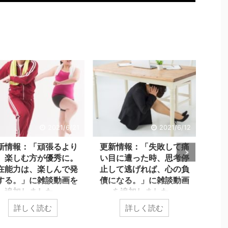
2021/6/21
2021/6/12
新情報：「頑張るより
更新情報：「失敗して痛
自己
、楽しむ方が優秀に。
い目に遭った時、思考停
に対
在能力は、楽しんで発
止して逃げれば、心の負
その
する。」に雑談動画を
債になる。」に雑談動画
追加しました。
を追加しました。
「軽や
人、
やかに♪ 心click」管理
「軽やかに♪ 心click」管理
詳しく読む
詳しく読む
自己
小池義孝です。 過去記
人、小池義孝です。 過去記
て、
更新しても、「新着記事」
事を更新しても、「新着記事」