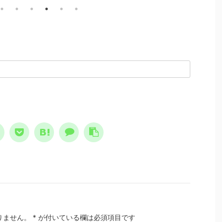
す。
なりませんので、こうして
にはなりませんので、こうして
る、
えしていきます。 更新情
お伝えしていきます。 更新情
い、
『頑張るよりも、楽しむ方
報 『失敗して痛い目に遭った
。
後ろ
秀に。潜在能力は、楽しん
時、思考停止して逃げれば、心
貴方
揮する。』に、Youtube、
の負債になる。』に、
すか
講座を加えました。 命
Youtube、雑談講座を加えまし
価を
機に瀕した際の火事場の馬
た。 下手に前向きさが入っ
気分
でさえも、楽しい！ が採
て正当化されている分、タチが
ティ
れています。 →
悪い。不合理なルールを見つけ
の逆
://kokoro.click/tanovsgan
出し、修正しましょう。 →
自己
更新情報を、メールでお届
http://kokoro.click/sippaiteisi
しょ
す。 Leave Th ...
♦更新情報を、メールでお ...
自己
分も、
りません。
*
が付いている欄は必須項目です