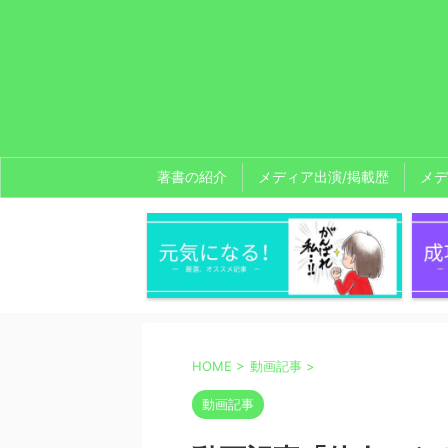
著書の紹介
メディア出演/掲載歴
メデ
HOME
>
動画記事
>
動画記事