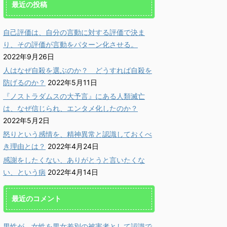
最近の投稿
自己評価は、自分の言動に対する評価で決ま
り、その評価が言動をパターン化させる。
2022年9月26日
人はなぜ自殺を選ぶのか？ どうすれば自殺を
防げるのか？
2022年5月11日
『ノストラダムスの大予言』にある人類滅亡
は、なぜ信じられ、エンタメ化したのか？
2022年5月2日
2022/9/26
2022/5/11
怒りという感情を、精神異常と認識しておくべ
評価は、自分の言動
人はなぜ自殺を選ぶの
『ノ
き理由とは？
2022年4月24日
する評価で決まり、
か？ どうすれば自殺を
言』
感謝をしたくない、ありがとうと言いたくな
評価が言動をパター
防げるのか？
なぜ
い、という病
2022年4月14日
ン化させる。
「軽やかに♪ 心click」管理
人、小池義孝です。人は何故、
かに♪ 心click」管理
「軽やか
最近のコメント
自殺を選ぶのでしょうか？ 自
小池義孝です。どのような
人、小
詳しく読む
詳しく読む
殺するまで追い込まれない為に
評価で生きているかによっ
供の頃
は、どうすれば良いのでしょう
気分は大きく違ってきま
スの大
男性が、女性を男女差別の被害者として認識で