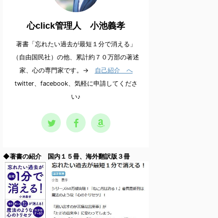
心click管理人 小池義孝
著書「忘れたい過去が最短１分で消える」
（自由国民社）の他、累計約７０万部の著述
家、心の専門家です。→
自己紹介 へ
twitter、facebook、気軽に申請してくださ
い♪
◆著書の紹介 国内１５冊、海外翻訳版３冊