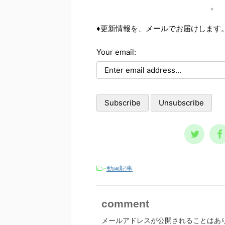
神を屈服させないために、絶
かに、感謝は強要されるもので
には
に必要な感情です。しかしそ
はありません。しかし感謝の拒
お伝
緊急事態に向くという特別性
絶は、人間社会の本質への否定
報 
♦更新情報を、メールでお届けします
えに、多大な危険性を含んで
になるのです。 「優しさ・親
が優
います。 怒りは理性と合理
切 ←→ 感謝」というノーコ
で発
を損なわせる 何故、怒りは
ストな交換 社会の本質は、キ
Your email:
雑談
神異常なのか？ 精神異常
レイ事ではなく助け合い 人
の危
はこの場合、理性と合理性の
間はなぜ、社会を形成するので
鹿力
如を指します。理性とは、物
しょうか？ 答えは簡単で、助
用さ
を区別する能力です。合理性
け合うためです。 これはキ
http
は、目的に対する手段の適正
レイ事ではなく、むしろ社会の
♦
です。ですから精神異常にな
本質です。人が一人で生き抜い
けしま
と、想像と現実 ...
ていくのは、至難 ...
-
動画記事
comment
メールアドレスが公開されることはあ