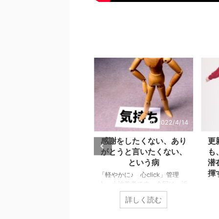
2022/4/24
2022/4/14
怒りという感情を、精神
感謝をしたくない、あり
更
異常と認識しておくべき
がとうと言いたくない、
も
理由とは？
という病
潜
揮
軽やかに♪ 心click」管理
「軽やかに♪ 心click」管理
、小池義孝です。今回は、怒
人、小池義孝です。今回は、近
の危険性についてお伝えしま
頃で目立っている「感謝を否定
「軽
詳しく読む
詳しく読む
。 怒りは、爆発的なエネ
する」意見について、その根本
人、
ギーで危険から逃れるため、
的な誤りを指摘します。 確
事を