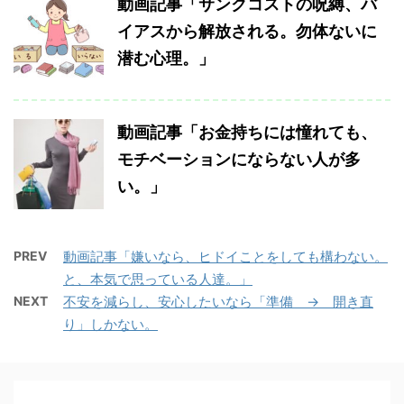
動画記事「サンクコストの呪縛、バ
イアスから解放される。勿体ないに
潜む心理。」
動画記事「お金持ちには憧れても、
モチベーションにならない人が多
い。」
PREV
動画記事「嫌いなら、ヒドイことをしても構わない。
と、本気で思っている人達。」
NEXT
不安を減らし、安心したいなら「準備 → 開き直
り」しかない。