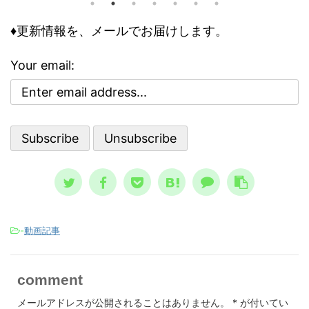
で意
の人が
す。今回の記事は、それら個々の事情
う評
怖れ、
♦更新情報を、メールでお届けします。
に取り組む前に、基本の大枠として知
な自己
んでい
っておくべき内容です。 自殺のリス
気分
でした
クが高まる３つの精神状態 人は、ど
Your email:
な自
亡シナ
ういう時に自殺に至るのか？ その精
 今回
奇妙な
神状態を詳しく知っておくのは、周囲
を上
ストラ
で支える人にとって、決して無駄には
 自
して親
なりません。 一般的に広まっている
、自分
言、恐
ノウハウ ...
スが日本 
-
動画記事
comment
メールアドレスが公開されることはありません。
*
が付いてい