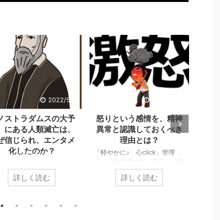
2022/5/2
2022/4/24
ノストラダムスの大予
怒りという感情を、精神
感謝
』にある人類滅亡は、
異常と認識しておくべき
がと
ぜ信じられ、エンタメ
理由とは？
化したのか？
「軽やかに♪ 心click」管理
「軽や
人、小池義孝です。今回は、怒
人、
やかに♪ 心click」管理
りの危険性についてお伝えしま
頃で
小池義孝です。今回は、子
詳しく読む
詳しく読む
す。 怒りは、爆発的なエネ
する
頃にあった『ノストラダム
ルギーで危険から逃れるため、
的な
大予言』について、お話し
精神を屈服させないために、絶
かに
す。 子供の頃、ノスト
対に必要な感情です。しかしそ
はあ
ムスは日常の一部でした。
の緊急事態に向くという特別性
絶は
の人が１９９９年に人類は