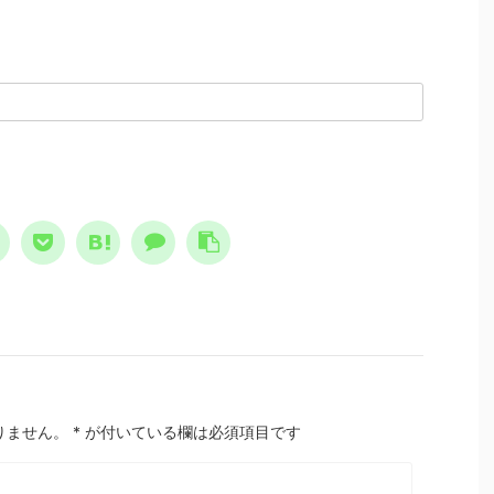
。
ゆえに、多大な危険性を含んで
にな
すると怖れ、その恐怖と不
もいます。 怒りは理性と合理
切 
日常に溶け込んでいる、今
性を損なわせる 何故、怒りは
スト
て思えば異様な状態でし
精神異常なのか？ 精神異常
レイ
 けれどもそこには、人
とはこの場合、理性と合理性の
間は
亡シナリオをエンタメとし
欠如を指します。理性とは、物
しょ
しむ、奇妙な空気も存在し
事を区別する能力です。合理性
け合
ました。 ノストラダムス
とは、目的に対する手段の適正
レイ
予言は、エンタメとして親
さです。ですから精神異常にな
本質
れた ノストラダムスの大
ると、想像と現実 ...
ていく
、恐怖の大王とは？ ノ
ラダムスが日本 ...
りません。
*
が付いている欄は必須項目です