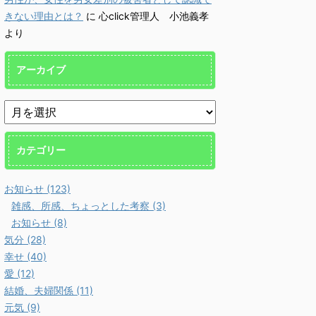
報 『頑張るよりも、楽しむ方
報 『
るのです。 「優しさ・親
が優秀に。潜在能力は、楽しん
時、思
きない理由とは？
に
心click管理人 小池義孝
←→ 感謝」というノーコ
で発揮する。』に、Youtube、
の負債
より
な交換 社会の本質は、キ
雑談講座を加えました。 命
Yout
事ではなく助け合い 人
の危機に瀕した際の火事場の馬
た。 
なぜ、社会を形成するので
鹿力でさえも、楽しい！ が採
て正当
アーカイブ
うか？ 答えは簡単で、助
用されています。 →
悪い。
うためです。 これはキ
http://kokoro.click/tanovsgan
出し、
事ではなく、むしろ社会の
♦更新情報を、メールでお届
http://k
です。人が一人で生き抜い
けします。 Leave Th ...
♦更新情
のは、至難 ...
カテゴリー
お知らせ (123)
雑感、所感、ちょっとした考察 (3)
お知らせ (8)
気分 (28)
幸せ (40)
愛 (12)
結婚、夫婦関係 (11)
元気 (9)