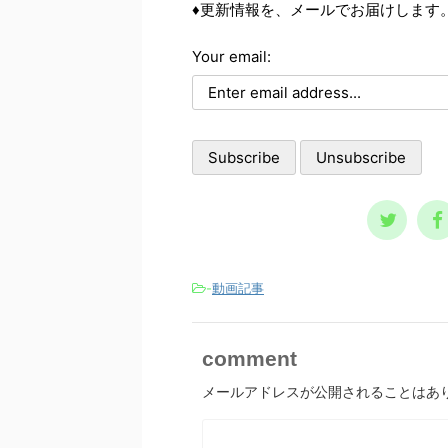
♦更新情報を、メールでお届けします
は、それら個々の事情に取り組
ろ向きで意欲が低い、など、
滅亡
む前に、基本の大枠として知っ
方は自分をどう評価していま
安が
ておくべき内容です。 自殺の
Your email:
か？ ポジティブな自己評
にし
リスクが高まる３つの精神状態
をしている人は、それだけで
た。
人は、どういう時に自殺に至
分よく生きていけます。ネガ
類滅
るのか？ その精神状態を詳し
ィブな自己評価であれば、そ
て楽
く知っておくのは、周囲で支え
逆です。 今回の記事は、
てい
る人にとって、決して無駄には
己評価を作って気分を上げま
の大
なりません。 一般的に広ま
ょう！ という内容です。
しま
っているノウハウ ...
己評価は言動で作られる 自
予言
も、自分の言動を見 ...
スト
-
動画記事
comment
メールアドレスが公開されることはあ