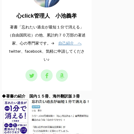
心click管理人 小池義孝
著書「忘れたい過去が最短１分で消える」
（自由国民社）の他、累計約７０万部の著述
家、心の専門家です。→
自己紹介 へ
twitter、facebook、気軽に申請してくださ
い♪
◆著書の紹介 国内１５冊、海外翻訳版３冊