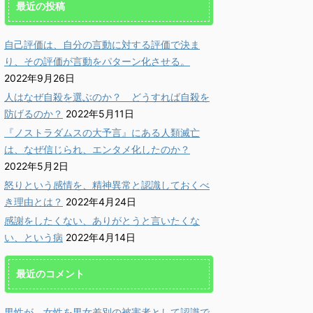
最近の投稿
自己評価は、自分の言動に対する評価で決ま
り、その評価が言動をパターン化させる。
2022年9月26日
人はなぜ自殺を選ぶのか？ どうすれば自殺を
防げるのか？
2022年5月11日
『ノストラダムスの大予言』にある人類滅亡
2022/4/14
2021/6/21
は、なぜ信じられ、エンタメ化したのか？
2022年5月2日
をしたくない、あり
更新情報：「頑張るより
更新
うと言いたくない、
も、楽しむ方が優秀に。
い目
怒りという感情を、精神異常と認識しておくべ
という病
潜在能力は、楽しんで発
止し
き理由とは？
2022年4月24日
揮する。」に雑談動画を
債に
かに♪ 心click」管理
感謝をしたくない、ありがとうと言いたくな
追加しました。
を
小池義孝です。今回は、近
い、という病
2022年4月14日
目立っている「感謝を否定
「軽やかに♪ 心click」管理
「軽やか
詳しく読む
詳しく読む
」意見について、その根本
人、小池義孝です。 過去記
人、小
誤りを指摘します。 確
最近のコメント
事を更新しても、「新着記事」
事を更
、感謝は強要されるもので
にはなりませんので、こうして
にはな
りません。しかし感謝の拒
お伝えしていきます。 更新情
お伝え
、人間社会の本質への否定
男性が、女性を男女差別の被害者として認識で