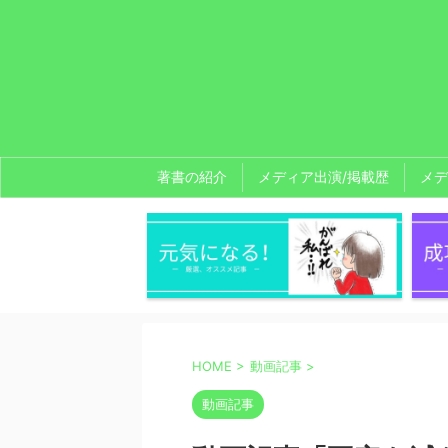
著書の紹介
メディア出演/掲載歴
メデ
HOME
>
動画記事
>
動画記事