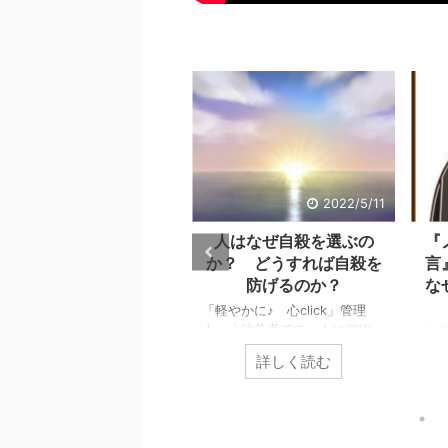
2022/9/26
2022/5/11
自己評価は、自分の言動
人はなぜ自殺を選ぶの
『
に対する評価で決まり、
か？ どうすれば自殺を
言
その評価が言動をパター
防げるのか？
な
ン化させる。
「軽やかに♪ 心click」管理
人、小池義孝です。人は何故、
軽やかに♪ 心click」管理
「軽
自殺を選ぶのでしょうか？ 自
、小池義孝です。どのような
人、
詳しく読む
詳しく読む
殺するまで追い込まれない為に
己評価で生きているかによっ
供の
は、どうすれば良いのでしょう
、気分は大きく違ってきま
スの
か？ 個々で様々な事情はあ
。 善良である、悪辣であ
しま
りますが、共通するのは精神ト
、優しい、冷たい、品が高
ラダ
ーンの問題です。今回の記事
、下品、前向きに頑張れる、
多く