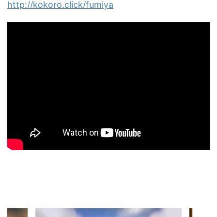
http://kokoro.click/fumiya