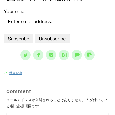
な自己
んで
っておくべき内容です。 自殺のリス
で気分
でし
クが高まる３つの精神状態 人は、ど
Your email:
ブな自
亡シ
ういう時に自殺に至るのか？ その精
 今回
奇妙
神状態を詳しく知っておくのは、周囲
分を上
スト
で支える人にとって、決して無駄には
。 自
して親
なりません。 一般的に広まっている
、自分
言、
ノウハウ ...
スが日本
-
動画記事
comment
メールアドレスが公開されることはありません。
*
が付いてい
る欄は必須項目です