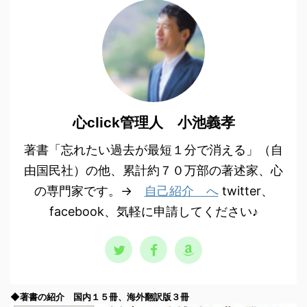
心click管理人 小池義孝
著書「忘れたい過去が最短１分で消える」（自
由国民社）の他、累計約７０万部の著述家、心
の専門家です。→
自己紹介 へ
twitter、
facebook、気軽に申請してください♪
◆著書の紹介 国内１５冊、海外翻訳版３冊