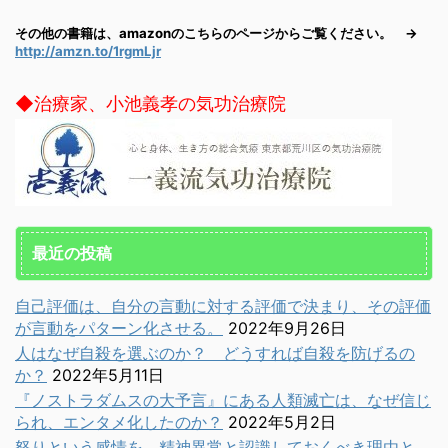
その他の書籍は、amazonのこちらのページからご覧ください。 →
http://amzn.to/1rgmLjr
◆治療家、小池義孝の気功治療院
最近の投稿
自己評価は、自分の言動に対する評価で決まり、その評価
が言動をパターン化させる。
2022年9月26日
人はなぜ自殺を選ぶのか？ どうすれば自殺を防げるの
か？
2022年5月11日
『ノストラダムスの大予言』にある人類滅亡は、なぜ信じ
られ、エンタメ化したのか？
2022年5月2日
怒りという感情を、精神異常と認識しておくべき理由と