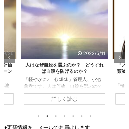
2/9/26
2022/5/11
る評価
人はなぜ自殺を選ぶのか？ どうすれ
『ノ
ターン
ば自殺を防げるのか？
類滅
「軽やかに♪ 心click」管理人、小池
、小池
「軽や
義孝です。人は何故、自殺を選ぶので
で生き
義孝
しょうか？ 自殺するまで追い込まれ
詳しく読む
く違っ
『ノ
ない為には、どうすれば良いのでしょ
であ
て、
うか？ 個々で様々な事情はあります
、下
トラ
が、共通するのは精神トーンの問題で
きで意
の人
す。今回の記事は、それら個々の事情
どう評
怖れ
♦更新情報を、メールでお届けします。
に取り組む前に、基本の大枠として知