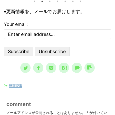
きで意
の人
す。今回の記事は、それら個々の事情
どう評
怖れ
♦更新情報を、メールでお届けします。
に取り組む前に、基本の大枠として知
な自己
んで
っておくべき内容です。 自殺のリス
で気分
でし
クが高まる３つの精神状態 人は、ど
Your email:
ブな自
亡シ
ういう時に自殺に至るのか？ その精
 今回
奇妙
神状態を詳しく知っておくのは、周囲
分を上
スト
で支える人にとって、決して無駄には
。 自
して親
なりません。 一般的に広まっている
、自分
言、
ノウハウ ...
スが日本
-
動画記事
comment
メールアドレスが公開されることはありません。
*
が付いてい