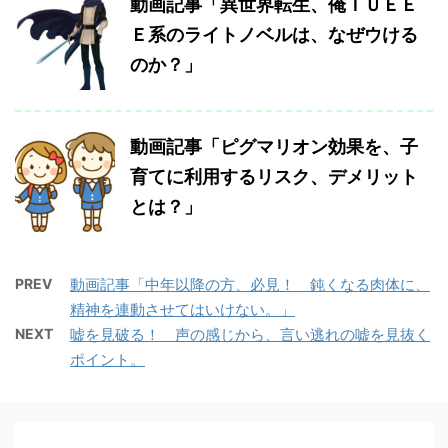
動画記事「異世界転生、俺ＴＵＥＥ
Ｅ系のライトノベルは、なぜウける
のか？」
動画記事「ピグマリオン効果を、子
育てに利用するリスク、デメリット
とは？」
PREV
動画記事「中年以降の方、必見！ 鈍くなる肉体に、
精神を連動させてはいけない。」
NEXT
嘘を見破る！ 声の感じから、言い逃れの嘘を見抜く
ポイント。