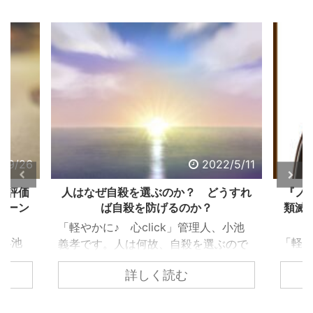
2/9/26
2022/5/11
る評価
人はなぜ自殺を選ぶのか？ どうすれ
『ノ
ターン
ば自殺を防げるのか？
類滅
「軽やかに♪ 心click」管理人、小池
、小池
「軽や
義孝です。人は何故、自殺を選ぶので
で生き
義孝
しょうか？ 自殺するまで追い込まれ
詳しく読む
く違っ
『ノ
ない為には、どうすれば良いのでしょ
であ
て、
うか？ 個々で様々な事情はあります
、下
トラ
が、共通するのは精神トーンの問題で