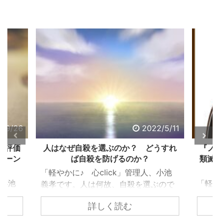
2/9/26
2022/5/11
る評価
人はなぜ自殺を選ぶのか？ どうすれ
『ノ
ターン
ば自殺を防げるのか？
類滅
「軽やかに♪ 心click」管理人、小池
、小池
「軽や
義孝です。人は何故、自殺を選ぶので
で生き
義孝
しょうか？ 自殺するまで追い込まれ
詳しく読む
く違っ
『ノ
ない為には、どうすれば良いのでしょ
であ
て、
うか？ 個々で様々な事情はあります