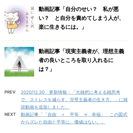
動画記事「自分のせい？ 私が悪
い？ と自分を責めてしまう人が、
楽に生きるには。」
動画記事「現実主義者が、理想主義
者の良いところを取り入れるに
は？」
PREV
2020/12.30 更新情報：「大雑把に考える雑思考
で、ストレスを減らす。完璧主義者の生き方。」に雑
談動画を追加しました。
NEXT
動画記事「「自由 ＋ 平等 → 幸福」 この図式
からズレた自由と平等に、価値はない。」