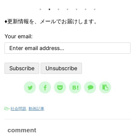
、下
トラ
が、共通するのは精神トーンの問題で
きで意
の人
す。今回の記事は、それら個々の事情
どう評
怖れ
♦更新情報を、メールでお届けします。
に取り組む前に、基本の大枠として知
な自己
んで
っておくべき内容です。 自殺のリス
で気分
でし
クが高まる３つの精神状態 人は、ど
Your email:
ブな自
亡シ
ういう時に自殺に至るのか？ その精
 今回
奇妙
神状態を詳しく知っておくのは、周囲
分を上
スト
で支える人にとって、決して無駄には
。 自
して親
なりません。 一般的に広まっている
、自分
言、
ノウハウ ...
スが日本
-
社会問題
,
動画記事
comment