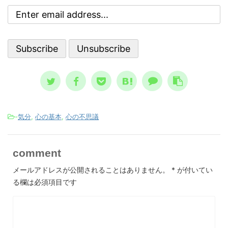
しむ、
合、理性と合理性の欠如を指します。
社会
。 ノ
理性とは、物事を区別する能力です。
は簡
タメと
合理性とは、目的に対する手段の適正
はキ
の大予
さです。ですから精神異常になると、
質で
ラダム
想像と現実 ...
は、至難
-
気分
,
心の基本
,
心の不思議
comment
メールアドレスが公開されることはありません。
*
が付いてい
る欄は必須項目です