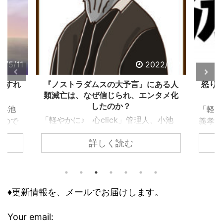
22/5/2
2022/4/24
ある人
怒りという感情を、精神異常と認識し
感謝
タメ化
ておくべき理由とは？
「軽やかに♪ 心click」管理人、小池
「軽や
、小池
義孝です。今回は、怒りの危険性につ
義孝
あった
いてお伝えします。 怒りは、爆発的
る「
詳しく読む
つい
なエネルギーで危険から逃れるため、
その
、ノス
精神を屈服させないために、絶対に必
かに
。多く
要な感情です。しかしその緊急事態に
ませ
すると
向くという特別性ゆえに、多大な危険
会の
溶け込
♦更新情報を、メールでお届けします。
性を含んでもいます。 怒りは理性と
「優
な状態
合理性を損なわせる 何故、怒りは精神
ノーコ
人類滅
異常なのか？ 精神異常とはこの場
イ事
Your email: