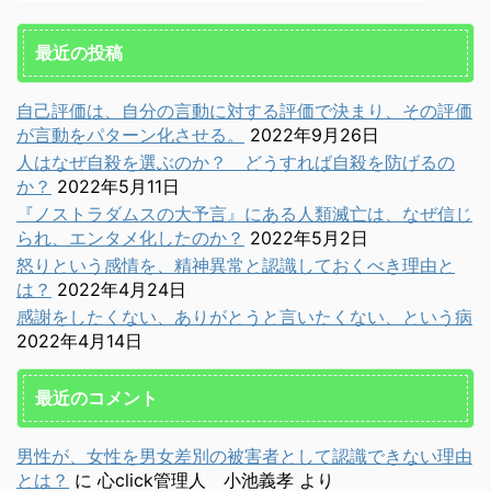
最近の投稿
自己評価は、自分の言動に対する評価で決まり、その評価
が言動をパターン化させる。
2022年9月26日
人はなぜ自殺を選ぶのか？ どうすれば自殺を防げるの
か？
2022年5月11日
『ノストラダムスの大予言』にある人類滅亡は、なぜ信じ
られ、エンタメ化したのか？
2022年5月2日
怒りという感情を、精神異常と認識しておくべき理由と
は？
2022年4月24日
感謝をしたくない、ありがとうと言いたくない、という病
2022年4月14日
最近のコメント
男性が、女性を男女差別の被害者として認識できない理由
とは？
に
心click管理人 小池義孝
より