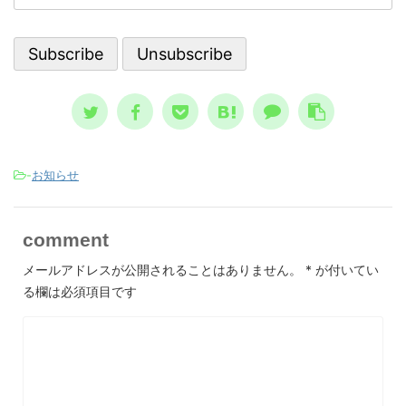
神状態を詳しく知っておくのは、周囲
上
ストラダ
で支える人にとって、決して無駄には
自
して親しま
なりません。 一般的に広まっている
分
言、恐怖
ノウハウ ...
スが日本 ..
-
お知らせ
comment
メールアドレスが公開されることはありません。
*
が付いてい
る欄は必須項目です