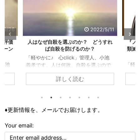
26
2022/5/11
価
人はなぜ自殺を選ぶのか？ どうすれ
『ノスト
ン
ば自殺を防げるのか？
類滅亡は
「軽やかに♪ 心click」管理人、小池
池
「軽やかに
義孝です。人は何故、自殺を選ぶので
き
義孝です
しょうか？ 自殺するまで追い込まれ
詳しく読む
っ
『ノスト
ない為には、どうすれば良いのでしょ
て、お話
うか？ 個々で様々な事情はあります
トラダム
が、共通するのは精神トーンの問題で
意
の人が１
す。今回の記事は、それら個々の事情
評
怖れ、そ
♦更新情報を、メールでお届けします。
に取り組む前に、基本の大枠として知
己
んでいる
っておくべき内容です。 自殺のリス
分
でした。
クが高まる３つの精神状態 人は、ど
Your email:
自
亡シナリ
ういう時に自殺に至るのか？ その精
回
奇妙な空