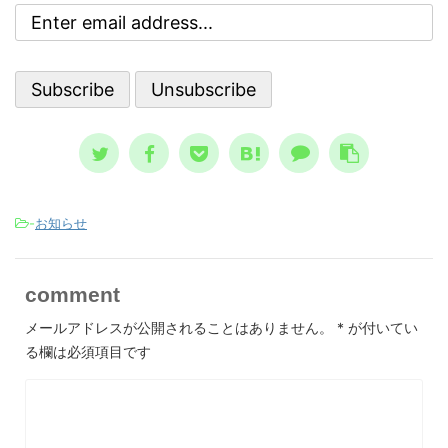
ブな自
亡シ
ういう時に自殺に至るのか？ その精
 今回
奇妙
神状態を詳しく知っておくのは、周囲
分を上
スト
で支える人にとって、決して無駄には
。 自
して親
なりません。 一般的に広まっている
、自分
言、
ノウハウ ...
スが日本
-
お知らせ
comment
メールアドレスが公開されることはありません。
*
が付いてい
る欄は必須項目です