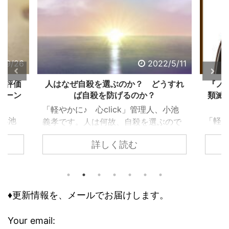
2/9/26
2022/5/11
る評価
人はなぜ自殺を選ぶのか？ どうすれ
『ノ
ターン
ば自殺を防げるのか？
類滅
「軽やかに♪ 心click」管理人、小池
、小池
「軽や
義孝です。人は何故、自殺を選ぶので
で生き
義孝
しょうか？ 自殺するまで追い込まれ
詳しく読む
く違っ
『ノ
ない為には、どうすれば良いのでしょ
であ
て、
うか？ 個々で様々な事情はあります
、下
トラ
が、共通するのは精神トーンの問題で
きで意
の人
す。今回の記事は、それら個々の事情
どう評
怖れ
♦更新情報を、メールでお届けします。
に取り組む前に、基本の大枠として知
な自己
んで
っておくべき内容です。 自殺のリス
で気分
でし
クが高まる３つの精神状態 人は、ど
Your email: