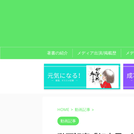
著書の紹介
メディア出演/掲載歴
メデ
HOME
>
動画記事
>
動画記事