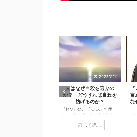
2022/9/26
2022/5/11
自己評価は、自分の言動
人はなぜ自殺を選ぶの
『
に対する評価で決まり、
か？ どうすれば自殺を
言
その評価が言動をパター
防げるのか？
な
ン化させる。
「軽やかに♪ 心click」管理
人、小池義孝です。人は何故、
軽やかに♪ 心click」管理
「軽
自殺を選ぶのでしょうか？ 自
、小池義孝です。どのような
人、
詳しく読む
詳しく読む
殺するまで追い込まれない為に
己評価で生きているかによっ
供の
は、どうすれば良いのでしょう
、気分は大きく違ってきま
スの