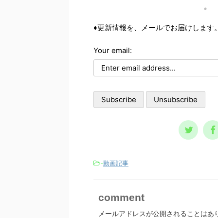
か？ 個々で様々な事情はあ
。 善良である、悪辣であ
しま
りますが、共通するのは精神ト
、優しい、冷たい、品が高
ラダ
ーンの問題です。今回の記事
、下品、前向きに頑張れる、
多く
♦更新情報を、メールでお届けします
は、それら個々の事情に取り組
ろ向きで意欲が低い、など、
滅亡
む前に、基本の大枠として知っ
方は自分をどう評価していま
安が
ておくべき内容です。 自殺の
Your email:
か？ ポジティブな自己評
にし
リスクが高まる３つの精神状態
をしている人は、それだけで
た。
人は、どういう時に自殺に至
分よく生きていけます。ネガ
類滅
るのか？ その精神状態を詳し
ィブな自己評価であれば、そ
て楽
く知っておくのは、周囲で支え
逆です。 今回の記事は、
てい
る人にとって、決して無駄には
己評価を作って気分を上げま
の大
なりません。 一般的に広ま
ょう！ という内容です。
しま
っているノウハウ ...
己評価は言動で作られる 自
予言
も、自分の言動を見 ...
スト
-
動画記事
comment
メールアドレスが公開されることはあ