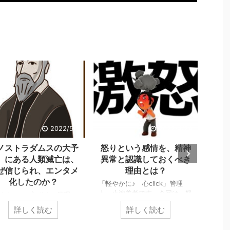
2022/5/2
2022/4/24
ノストラダムスの大予
怒りという感情を、精神
感謝
』にある人類滅亡は、
異常と認識しておくべき
がと
ぜ信じられ、エンタメ
理由とは？
化したのか？
「軽やかに♪ 心click」管理
「軽や
人、小池義孝です。今回は、怒
人、
やかに♪ 心click」管理
りの危険性についてお伝えしま
頃で
小池義孝です。今回は、子
詳しく読む
詳しく読む
す。 怒りは、爆発的なエネ
する
頃にあった『ノストラダム
ルギーで危険から逃れるため、
的な
大予言』について、お話し