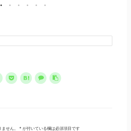
精神を屈服させないために、絶
かに
す。 子供の頃、ノスト
対に必要な感情です。しかしそ
はあ
ムスは日常の一部でした。
の緊急事態に向くという特別性
絶は
の人が１９９９年に人類は
。
ゆえに、多大な危険性を含んで
にな
すると怖れ、その恐怖と不
もいます。 怒りは理性と合理
切 
日常に溶け込んでいる、今
性を損なわせる 何故、怒りは
スト
て思えば異様な状態でし
精神異常なのか？ 精神異常
レイ
 けれどもそこには、人
とはこの場合、理性と合理性の
間は
亡シナリオをエンタメとし
欠如を指します。理性とは、物
しょ
しむ、奇妙な空気も存在し
事を区別する能力です。合理性
け合
ました。 ノストラダムス
とは、目的に対する手段の適正
レイ
予言は、エンタメとして親
さです。ですから精神異常にな
本質
れた ノストラダムスの大
ると、想像と現実 ...
ていく
、恐怖の大王とは？ ノ
ラダムスが日本 ...
りません。
*
が付いている欄は必須項目です