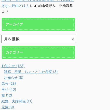
、感謝は強要されるもので
にはなりませんので、こうして
にはな
きない理由とは？
に
心click管理人 小池義孝
りません。しかし感謝の拒
お伝えしていきます。 更新情
お伝え
、人間社会の本質への否定
より
報 『頑張るよりも、楽しむ方
報 『
るのです。 「優しさ・親
が優秀に。潜在能力は、楽しん
時、思
←→ 感謝」というノーコ
で発揮する。』に、Youtube、
の負債
アーカイブ
な交換 社会の本質は、キ
雑談講座を加えました。 命
Yout
事ではなく助け合い 人
の危機に瀕した際の火事場の馬
た。 
なぜ、社会を形成するので
鹿力でさえも、楽しい！ が採
て正当
うか？ 答えは簡単で、助
用されています。 →
悪い。
うためです。 これはキ
http://kokoro.click/tanovsgan
出し、
事ではなく、むしろ社会の
♦更新情報を、メールでお届
http://k
カテゴリー
です。人が一人で生き抜い
けします。 Leave Th ...
♦更新情
のは、至難 ...
お知らせ (123)
雑感、所感、ちょっとした考察 (3)
お知らせ (8)
気分 (28)
幸せ (40)
愛 (12)
結婚、夫婦関係 (11)
元気 (9)