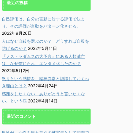
最近の投稿
自己評価は、自分の言動に対する評価で決ま
り、その評価が言動をパターン化させる。
2022年9月26日
人はなぜ自殺を選ぶのか？ どうすれば自殺を
防げるのか？
2022年5月11日
『ノストラダムスの大予言』にある人類滅亡
は、なぜ信じられ、エンタメ化したのか？
2022年5月2日
2022/4/14
2021/6/21
怒りという感情を、精神異常と認識しておくべ
をしたくない、あり
更新情報：「頑張るより
更新
き理由とは？
2022年4月24日
うと言いたくない、
も、楽しむ方が優秀に。
い目
感謝をしたくない、ありがとうと言いたくな
という病
潜在能力は、楽しんで発
止し
い、という病
2022年4月14日
揮する。」に雑談動画を
債に
かに♪ 心click」管理
追加しました。
を
小池義孝です。今回は、近
最近のコメント
目立っている「感謝を否定
「軽やかに♪ 心click」管理
「軽やか
詳しく読む
詳しく読む
」意見について、その根本
人、小池義孝です。 過去記
人、小
誤りを指摘します。 確
事を更新しても、「新着記事」
事を更
男性が、女性を男女差別の被害者として認識で