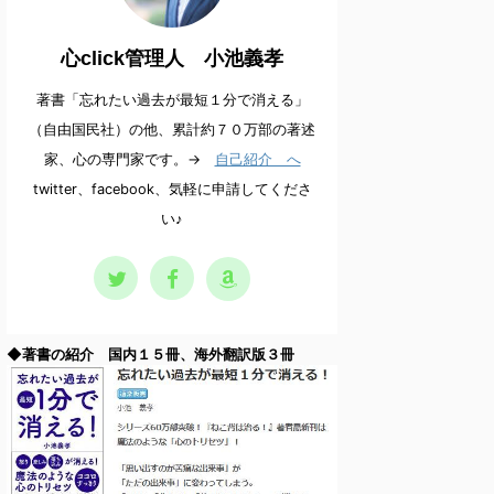
心click管理人 小池義孝
著書「忘れたい過去が最短１分で消える」
（自由国民社）の他、累計約７０万部の著述
家、心の専門家です。→
自己紹介 へ
twitter、facebook、気軽に申請してくださ
い♪
◆著書の紹介 国内１５冊、海外翻訳版３冊