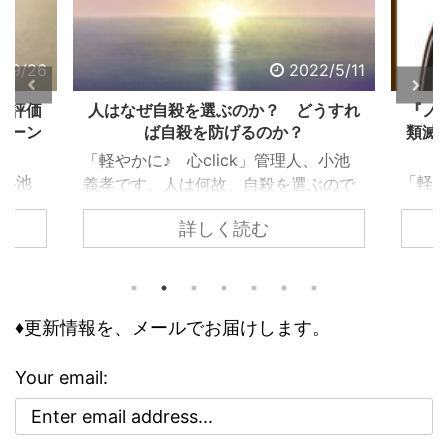
2/9/26
2022/5/11
る評価
人はなぜ自殺を選ぶのか？ どうすれ
『ノ
ターン
ば自殺を防げるのか？
類滅
「軽やかに♪ 心click」管理人、小池
、小池
「軽や
義孝です。人は何故、自殺を選ぶので
で生き
義孝
しょうか？ 自殺するまで追い込まれ
詳しく読む
く違っ
『ノ
ない為には、どうすれば良いのでしょ
であ
て、
うか？ 個々で様々な事情はあります
、下
トラ
が、共通するのは精神トーンの問題で
きで意
の人
す。今回の記事は、それら個々の事情
どう評
怖れ
♦更新情報を、メールでお届けします。
に取り組む前に、基本の大枠として知
な自己
んで
っておくべき内容です。 自殺のリス
で気分
でし
クが高まる３つの精神状態 人は、ど
Your email:
ブな自
亡シ
ういう時に自殺に至るのか？ その精
 今回
奇妙
神状態を詳しく知っておくのは、周囲
分を上
スト