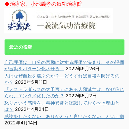
◆治療家、小池義孝の気功治療院
最近の投稿
自己評価は、自分の言動に対する評価で決まり、その評価
が言動をパターン化させる。
2022年9月26日
人はなぜ自殺を選ぶのか？ どうすれば自殺を防げるの
か？
2022年5月11日
『ノストラダムスの大予言』にある人類滅亡は、なぜ信じ
られ、エンタメ化したのか？
2022年5月2日
怒りという感情を、精神異常と認識しておくべき理由と
は？
2022年4月24日
感謝をしたくない、ありがとうと言いたくない、という病
2022年4月14日