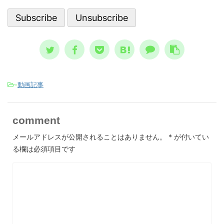
で支える人にとって、決して無駄には
。 自
して親
なりません。 一般的に広まっている
、自分
言、
ノウハウ ...
スが日本
-
動画記事
comment
メールアドレスが公開されることはありません。
*
が付いてい
る欄は必須項目です