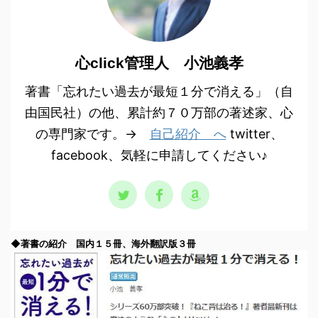
心click管理人 小池義孝
著書「忘れたい過去が最短１分で消える」（自
由国民社）の他、累計約７０万部の著述家、心
の専門家です。→
自己紹介 へ
twitter、
facebook、気軽に申請してください♪
◆著書の紹介 国内１５冊、海外翻訳版３冊