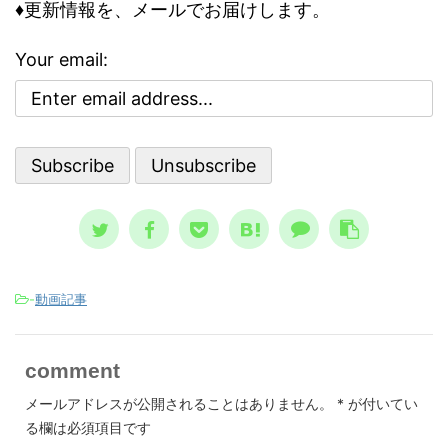
どう評
怖れ
♦更新情報を、メールでお届けします。
に取り組む前に、基本の大枠として知
な自己
んで
っておくべき内容です。 自殺のリス
で気分
でし
クが高まる３つの精神状態 人は、ど
Your email:
ブな自
亡シ
ういう時に自殺に至るのか？ その精
 今回
奇妙
神状態を詳しく知っておくのは、周囲
分を上
スト
で支える人にとって、決して無駄には
。 自
して親
なりません。 一般的に広まっている
、自分
言、
ノウハウ ...
スが日本
-
動画記事
comment
メールアドレスが公開されることはありません。
*
が付いてい
る欄は必須項目です