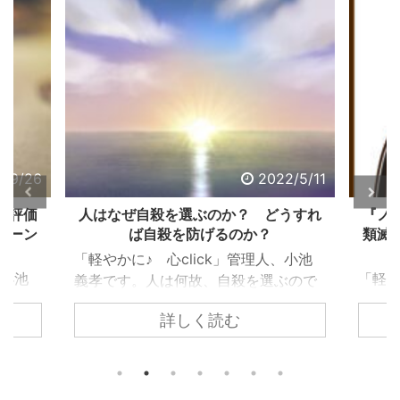
2/9/26
2022/5/11
る評価
人はなぜ自殺を選ぶのか？ どうすれ
『ノ
ターン
ば自殺を防げるのか？
類滅
「軽やかに♪ 心click」管理人、小池
、小池
「軽や
義孝です。人は何故、自殺を選ぶので
で生き
義孝
しょうか？ 自殺するまで追い込まれ
詳しく読む
く違っ
『ノ
ない為には、どうすれば良いのでしょ
であ
て、
うか？ 個々で様々な事情はあります
、下
トラ
が、共通するのは精神トーンの問題で
きで意
の人
す。今回の記事は、それら個々の事情