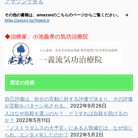
アマゾンで見る
その他の書籍は、amazonのこちらのページからご覧ください。 →
http://amzn.to/1rgmLjr
◆治療家、小池義孝の気功治療院
最近の投稿
自己評価は、自分の言動に対する評価で決まり、その評価
が言動をパターン化させる。
2022年9月26日
人はなぜ自殺を選ぶのか？ どうすれば自殺を防げるの
か？
2022年5月11日
『ノストラダムスの大予言』にある人類滅亡は、なぜ信じ
られ、エンタメ化したのか？
2022年5月2日