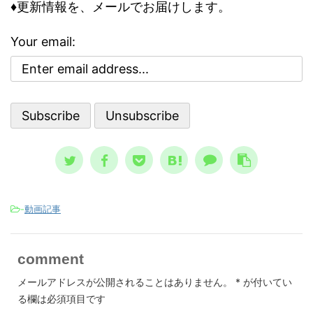
怖れ、その恐怖
♦更新情報を、メールでお届けします。
に取り組む前に、基本の大枠として知
んでいる、今に
っておくべき内容です。 自殺のリス
でした。 けれ
クが高まる３つの精神状態 人は、ど
Your email:
亡シナリオをエ
ういう時に自殺に至るのか？ その精
奇妙な空気も存
神状態を詳しく知っておくのは、周囲
ストラダムスの
で支える人にとって、決して無駄には
して親しまれた
なりません。 一般的に広まっている
言、恐怖の大王
ノウハウ ...
スが日本 ...
-
動画記事
comment
メールアドレスが公開されることはありません。
*
が付いてい
る欄は必須項目です