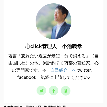
心click管理人 小池義孝
著書「忘れたい過去が最短１分で消える」（自
由国民社）の他、累計約７０万部の著述家、心
の専門家です。→
自己紹介 へ
twitter、
facebook、気軽に申請してください♪
◆著書の紹介 国内１５冊、海外翻訳版３冊