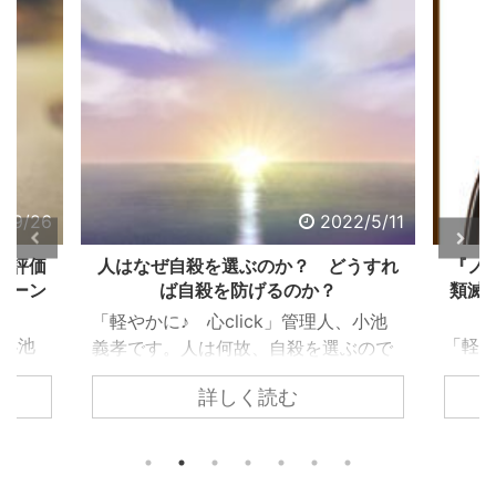
2022/5/11
人はなぜ自殺を選ぶのか？ どうすれ
『ノストラダム
ば自殺を防げるのか？
類滅亡は、なぜ
し
「軽やかに♪ 心click」管理人、小池
「軽やかに♪ 心
義孝です。人は何故、自殺を選ぶので
義孝です。今回
しょうか？ 自殺するまで追い込まれ
詳しく読む
詳
『ノストラダム
ない為には、どうすれば良いのでしょ
て、お話ししま
うか？ 個々で様々な事情はあります
トラダムスは日
が、共通するのは精神トーンの問題で
の人が１９９９
す。今回の記事は、それら個々の事情