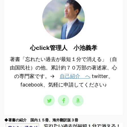
心click管理人 小池義孝
著書「忘れたい過去が最短１分で消える」（自
由国民社）の他、累計約７０万部の著述家、心
の専門家です。→
自己紹介 へ
twitter、
facebook、気軽に申請してください♪
◆著書の紹介 国内１５冊、海外翻訳版３冊