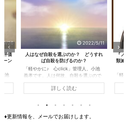
2/9/26
2022/5/11
る評価
人はなぜ自殺を選ぶのか？ どうすれ
『ノ
ターン
ば自殺を防げるのか？
類滅
「軽やかに♪ 心click」管理人、小池
、小池
「軽や
義孝です。人は何故、自殺を選ぶので
で生き
義孝
しょうか？ 自殺するまで追い込まれ
詳しく読む
く違っ
『ノ
ない為には、どうすれば良いのでしょ
であ
て、
うか？ 個々で様々な事情はあります
、下
トラ
が、共通するのは精神トーンの問題で
きで意
の人
す。今回の記事は、それら個々の事情
どう評
怖れ
♦更新情報を、メールでお届けします。
に取り組む前に、基本の大枠として知
な自己
んで
っておくべき内容です。 自殺のリス