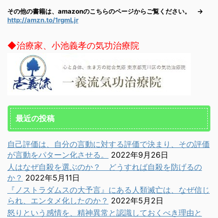
その他の書籍は、amazonのこちらのページからご覧ください。 →
http://amzn.to/1rgmLjr
◆治療家、小池義孝の気功治療院
最近の投稿
自己評価は、自分の言動に対する評価で決まり、その評価
が言動をパターン化させる。
2022年9月26日
人はなぜ自殺を選ぶのか？ どうすれば自殺を防げるの
か？
2022年5月11日
『ノストラダムスの大予言』にある人類滅亡は、なぜ信じ
られ、エンタメ化したのか？
2022年5月2日
怒りという感情を、精神異常と認識しておくべき理由と