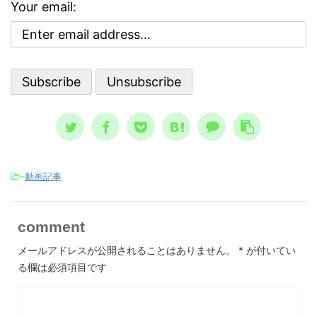
で気分
でし
クが高まる３つの精神状態 人は、ど
Your email:
ブな自
亡シ
ういう時に自殺に至るのか？ その精
 今回
奇妙
神状態を詳しく知っておくのは、周囲
分を上
スト
で支える人にとって、決して無駄には
。 自
して親
なりません。 一般的に広まっている
、自分
言、
ノウハウ ...
スが日本
-
動画記事
comment
メールアドレスが公開されることはありません。
*
が付いてい
る欄は必須項目です