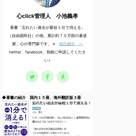
心click管理人 小池義孝
著書「忘れたい過去が最短１分で消える」
（自由国民社）の他、累計約７０万部の著述
家、心の専門家です。→
自己紹介 へ
twitter、facebook、気軽に申請してくださ
い♪
◆著書の紹介 国内１５冊、海外翻訳版３冊