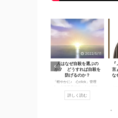
2022/9/26
2022/5/11
自己評価は、自分の言動
人はなぜ自殺を選ぶの
『
に対する評価で決まり、
か？ どうすれば自殺を
言
その評価が言動をパター
防げるのか？
な
ン化させる。
「軽やかに♪ 心click」管理
人、小池義孝です。人は何故、
軽やかに♪ 心click」管理
「軽
自殺を選ぶのでしょうか？ 自
、小池義孝です。どのような
人、
詳しく読む
詳しく読む
殺するまで追い込まれない為に
己評価で生きているかによっ
供の
は、どうすれば良いのでしょう
、気分は大きく違ってきま
スの
か？ 個々で様々な事情はあ
。 善良である、悪辣であ
しま
りますが、共通するのは精神ト
、優しい、冷たい、品が高
ラダ
ーンの問題です。今回の記事
、下品、前向きに頑張れる、
多く