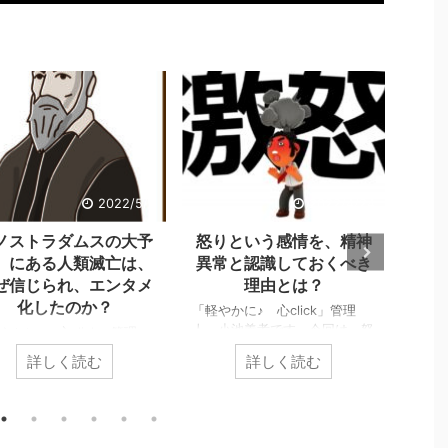
2022/5/2
2022/4/24
ノストラダムスの大予
怒りという感情を、精神
感謝
』にある人類滅亡は、
異常と認識しておくべき
がと
ぜ信じられ、エンタメ
理由とは？
化したのか？
「軽やかに♪ 心click」管理
「軽や
人、小池義孝です。今回は、怒
人、
やかに♪ 心click」管理
りの危険性についてお伝えしま
頃で
小池義孝です。今回は、子
詳しく読む
詳しく読む
す。 怒りは、爆発的なエネ
する
頃にあった『ノストラダム
ルギーで危険から逃れるため、
的な
大予言』について、お話し
精神を屈服させないために、絶
かに
す。 子供の頃、ノスト
対に必要な感情です。しかしそ
はあ
ムスは日常の一部でした。
の緊急事態に向くという特別性
絶は
の人が１９９９年に人類は