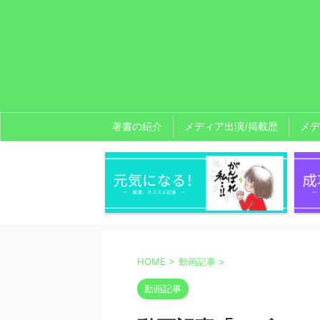
著書の紹介
メディア出演/掲載歴
メデ
HOME
>
動画記事
>
動画記事