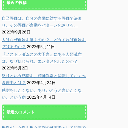
最近の投稿
自己評価は、自分の言動に対する評価で決ま
り、その評価が言動をパターン化させる。
2022年9月26日
人はなぜ自殺を選ぶのか？ どうすれば自殺を
防げるのか？
2022年5月11日
『ノストラダムスの大予言』にある人類滅亡
2022/4/14
2021/6/21
は、なぜ信じられ、エンタメ化したのか？
2022年5月2日
をしたくない、あり
更新情報：「頑張るより
更新
うと言いたくない、
も、楽しむ方が優秀に。
い目
怒りという感情を、精神異常と認識しておくべ
という病
潜在能力は、楽しんで発
止し
き理由とは？
2022年4月24日
揮する。」に雑談動画を
債に
かに♪ 心click」管理
感謝をしたくない、ありがとうと言いたくな
追加しました。
を
小池義孝です。今回は、近
い、という病
2022年4月14日
目立っている「感謝を否定
「軽やかに♪ 心click」管理
「軽やか
詳しく読む
詳しく読む
」意見について、その根本
人、小池義孝です。 過去記
人、小
誤りを指摘します。 確
最近のコメント
事を更新しても、「新着記事」
事を更
、感謝は強要されるもので
にはなりませんので、こうして
にはな
りません。しかし感謝の拒
お伝えしていきます。 更新情
お伝え
、人間社会の本質への否定
男性が、女性を男女差別の被害者として認識で