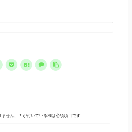
。
ゆえに、多大な危険性を含んで
にな
すると怖れ、その恐怖と不
もいます。 怒りは理性と合理
切 
日常に溶け込んでいる、今
性を損なわせる 何故、怒りは
スト
て思えば異様な状態でし
精神異常なのか？ 精神異常
レイ
 けれどもそこには、人
とはこの場合、理性と合理性の
間は
亡シナリオをエンタメとし
欠如を指します。理性とは、物
しょ
しむ、奇妙な空気も存在し
事を区別する能力です。合理性
け合
ました。 ノストラダムス
とは、目的に対する手段の適正
レイ
予言は、エンタメとして親
さです。ですから精神異常にな
本質
れた ノストラダムスの大
ると、想像と現実 ...
ていく
、恐怖の大王とは？ ノ
ラダムスが日本 ...
りません。
*
が付いている欄は必須項目です