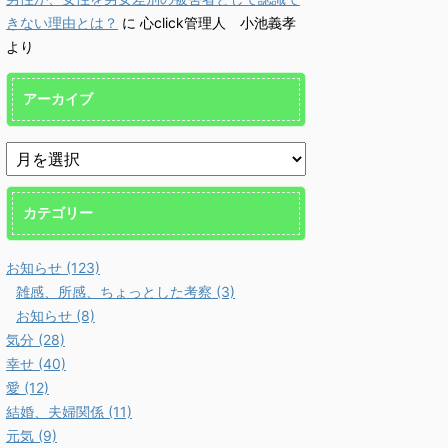
報 『頑張るよりも、楽しむ方
報 『
るのです。 「優しさ・親
が優秀に。潜在能力は、楽しん
時、思
きない理由とは？
に
心click管理人 小池義孝
←→ 感謝」というノーコ
で発揮する。』に、Youtube、
の負債
より
な交換 社会の本質は、キ
雑談講座を加えました。 命
Yout
事ではなく助け合い 人
の危機に瀕した際の火事場の馬
た。 
なぜ、社会を形成するので
鹿力でさえも、楽しい！ が採
て正当
アーカイブ
うか？ 答えは簡単で、助
用されています。 →
悪い。
うためです。 これはキ
http://kokoro.click/tanovsgan
出し、
事ではなく、むしろ社会の
♦更新情報を、メールでお届
http://k
です。人が一人で生き抜い
けします。 Leave Th ...
♦更新情
のは、至難 ...
カテゴリー
お知らせ (123)
雑感、所感、ちょっとした考察 (3)
お知らせ (8)
気分 (28)
幸せ (40)
愛 (12)
結婚、夫婦関係 (11)
元気 (9)