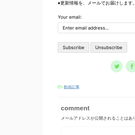
♦更新情報を、メールでお届けします
は、それら個々の事情に取り組
ろ向きで意欲が低い、など、
滅亡
む前に、基本の大枠として知っ
方は自分をどう評価していま
安が
ておくべき内容です。 自殺の
Your email:
か？ ポジティブな自己評
にし
リスクが高まる３つの精神状態
をしている人は、それだけで
た。
人は、どういう時に自殺に至
分よく生きていけます。ネガ
類滅
るのか？ その精神状態を詳し
ィブな自己評価であれば、そ
て楽
く知っておくのは、周囲で支え
逆です。 今回の記事は、
てい
る人にとって、決して無駄には
己評価を作って気分を上げま
の大
なりません。 一般的に広ま
ょう！ という内容です。
しま
っているノウハウ ...
己評価は言動で作られる 自
予言
も、自分の言動を見 ...
スト
-
動画記事
comment
メールアドレスが公開されることはあ