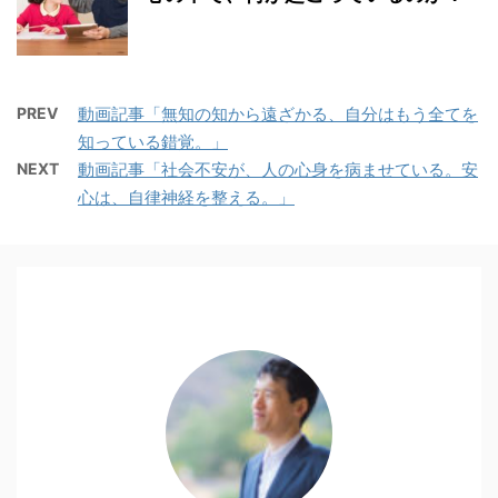
PREV
動画記事「無知の知から遠ざかる、自分はもう全てを
知っている錯覚。」
NEXT
動画記事「社会不安が、人の心身を病ませている。安
心は、自律神経を整える。」