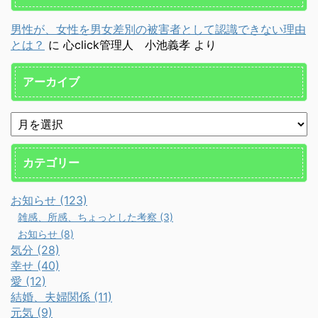
男性が、女性を男女差別の被害者として認識できない理由
とは？
に
心click管理人 小池義孝
より
アーカイブ
カテゴリー
お知らせ (123)
雑感、所感、ちょっとした考察 (3)
お知らせ (8)
気分 (28)
幸せ (40)
愛 (12)
結婚、夫婦関係 (11)
元気 (9)