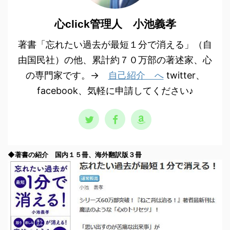
心click管理人 小池義孝
著書「忘れたい過去が最短１分で消える」（自
由国民社）の他、累計約７０万部の著述家、心
の専門家です。→
自己紹介 へ
twitter、
facebook、気軽に申請してください♪
◆著書の紹介 国内１５冊、海外翻訳版３冊