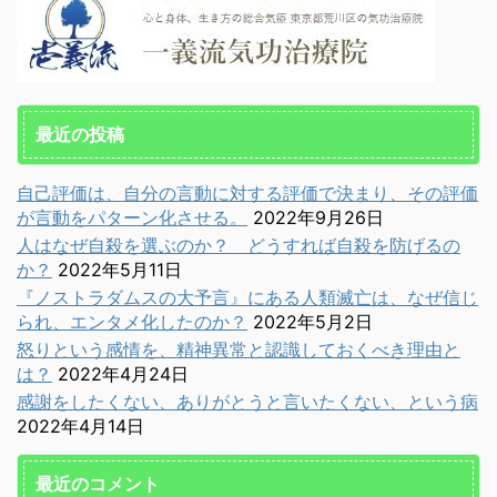
最近の投稿
自己評価は、自分の言動に対する評価で決まり、その評価
が言動をパターン化させる。
2022年9月26日
人はなぜ自殺を選ぶのか？ どうすれば自殺を防げるの
か？
2022年5月11日
『ノストラダムスの大予言』にある人類滅亡は、なぜ信じ
られ、エンタメ化したのか？
2022年5月2日
怒りという感情を、精神異常と認識しておくべき理由と
は？
2022年4月24日
感謝をしたくない、ありがとうと言いたくない、という病
2022年4月14日
最近のコメント