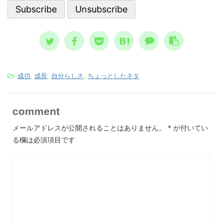
して親しまれた ノストラダムスの大予
ている
さで
言、恐怖の大王とは？ ノストラダム
想像と現
スが日本 ...
-
成功
,
成長
,
自分らしさ
,
ちょっとしたネタ
comment
メールアドレスが公開されることはありません。
*
が付いてい
る欄は必須項目です