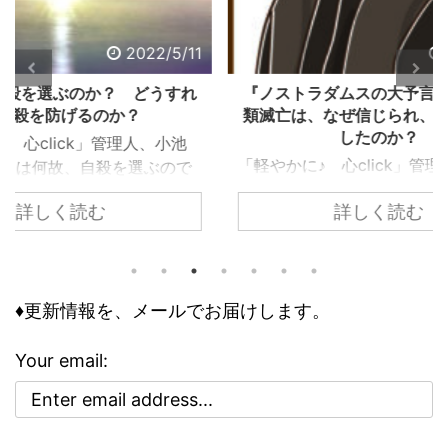
2/5/11
2022/5/2
うすれ
『ノストラダムスの大予言』にある人
怒り
類滅亡は、なぜ信じられ、エンタメ化
したのか？
、小池
「軽や
「軽やかに♪ 心click」管理人、小池
ぶので
義孝
義孝です。今回は、子供の頃にあった
込まれ
いて
詳しく読む
『ノストラダムスの大予言』につい
でしょ
なエ
て、お話しします。 子供の頃、ノス
ります
精神
トラダムスは日常の一部でした。多く
問題で
要な
の人が１９９９年に人類は滅亡すると
の事情
向く
怖れ、その恐怖と不安が日常に溶け込
♦更新情報を、メールでお届けします。
して知
性を
んでいる、今にして思えば異様な状態
のリス
合理性
でした。 けれどもそこには、人類滅
は、ど
異常
Your email:
亡シナリオをエンタメとして楽しむ、
その精
合、
奇妙な空気も存在していました。 ノ
、周囲
理性
ストラダムスの大予言は、エンタメと
駄には
合理