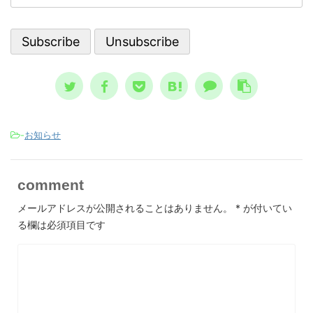
神状態を詳しく知っておくのは、周囲
分を上
スト
で支える人にとって、決して無駄には
。 自
して親
なりません。 一般的に広まっている
、自分
言、
ノウハウ ...
スが日本
-
お知らせ
comment
メールアドレスが公開されることはありません。
*
が付いてい
る欄は必須項目です