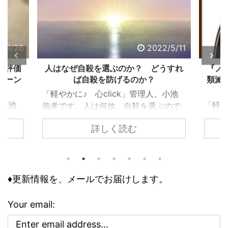
2/9/26
2022/5/11
る評価
人はなぜ自殺を選ぶのか？ どうすれ
『ノ
ターン
ば自殺を防げるのか？
類滅
「軽やかに♪ 心click」管理人、小池
、小池
「軽や
義孝です。人は何故、自殺を選ぶので
で生き
義孝
しょうか？ 自殺するまで追い込まれ
詳しく読む
く違っ
『ノ
ない為には、どうすれば良いのでしょ
であ
て、
うか？ 個々で様々な事情はあります
、下
トラ
が、共通するのは精神トーンの問題で
きで意
の人
す。今回の記事は、それら個々の事情
どう評
怖れ
♦更新情報を、メールでお届けします。
に取り組む前に、基本の大枠として知
な自己
んで
っておくべき内容です。 自殺のリス
で気分
でし
クが高まる３つの精神状態 人は、ど
Your email:
ブな自
亡シ
ういう時に自殺に至るのか？ その精
 今回
奇妙