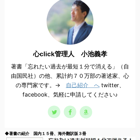
心click管理人 小池義孝
著書「忘れたい過去が最短１分で消える」（自
由国民社）の他、累計約７０万部の著述家、心
の専門家です。→
自己紹介 へ
twitter、
facebook、気軽に申請してください♪
◆著書の紹介 国内１５冊、海外翻訳版３冊