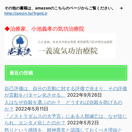
その他の書籍は、amazonのこちらのページからご覧ください。 →
http://amzn.to/1rgmLjr
◆治療家、小池義孝の気功治療院
最近の投稿
自己評価は、自分の言動に対する評価で決まり、その評価
が言動をパターン化させる。
2022年9月26日
人はなぜ自殺を選ぶのか？ どうすれば自殺を防げるの
か？
2022年5月11日
『ノストラダムスの大予言』にある人類滅亡は、なぜ信じ
られ、エンタメ化したのか？
2022年5月2日
怒りという感情を、精神異常と認識しておくべき理由と