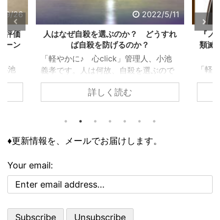
2/9/26
2022/5/11
る評価
人はなぜ自殺を選ぶのか？ どうすれ
『ノ
ターン
ば自殺を防げるのか？
類滅
「軽やかに♪ 心click」管理人、小池
、小池
「軽や
義孝です。人は何故、自殺を選ぶので
で生き
義孝
しょうか？ 自殺するまで追い込まれ
詳しく読む
く違っ
『ノ
ない為には、どうすれば良いのでしょ
であ
て、
うか？ 個々で様々な事情はあります
、下
トラ
が、共通するのは精神トーンの問題で
きで意
の人
す。今回の記事は、それら個々の事情
どう評
怖れ
♦更新情報を、メールでお届けします。
に取り組む前に、基本の大枠として知
な自己
んで
っておくべき内容です。 自殺のリス
で気分
でし
クが高まる３つの精神状態 人は、ど
Your email:
ブな自
亡シ
ういう時に自殺に至るのか？ その精
 今回
奇妙
神状態を詳しく知っておくのは、周囲
分を上
スト
で支える人にとって、決して無駄には
。 自
して親
なりません。 一般的に広まっている