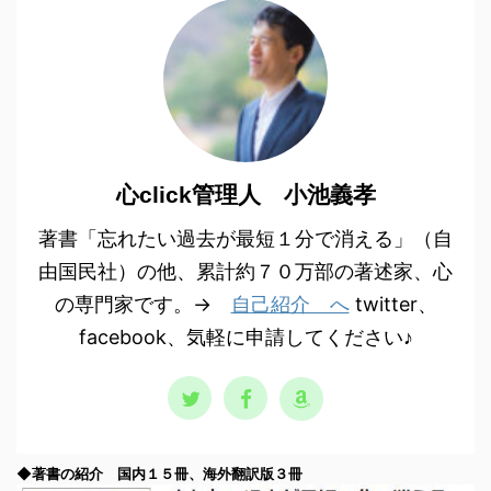
心click管理人 小池義孝
著書「忘れたい過去が最短１分で消える」（自
由国民社）の他、累計約７０万部の著述家、心
の専門家です。→
自己紹介 へ
twitter、
facebook、気軽に申請してください♪
◆著書の紹介 国内１５冊、海外翻訳版３冊