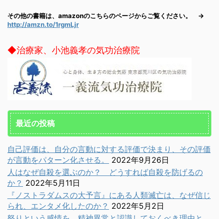
その他の書籍は、amazonのこちらのページからご覧ください。 →
http://amzn.to/1rgmLjr
◆治療家、小池義孝の気功治療院
最近の投稿
自己評価は、自分の言動に対する評価で決まり、その評価
が言動をパターン化させる。
2022年9月26日
人はなぜ自殺を選ぶのか？ どうすれば自殺を防げるの
か？
2022年5月11日
『ノストラダムスの大予言』にある人類滅亡は、なぜ信じ
られ、エンタメ化したのか？
2022年5月2日
怒りという感情を、精神異常と認識しておくべき理由と