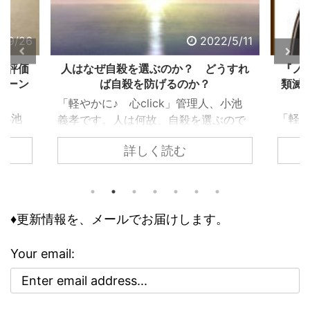
2022/5/11
2022
選ぶのか？ どうすれ
『ノストラダムスの大予言』にあ
を防げるのか？
類滅亡は、なぜ信じられ、エンタ
したのか？
click」管理人、小池
「軽やかに♪ 心click」管理人、
何故、自殺を選ぶので
義孝です。今回は、子供の頃にあ
殺するまで追い込まれ
しく読む
詳しく読む
『ノストラダムスの大予言』につ
うすれば良いのでしょ
て、お話しします。 子供の頃、
様々な事情はあります
トラダムスは日常の一部でした。
は精神トーンの問題で
の人が１９９９年に人類は滅亡す
は、それら個々の事情
怖れ、その恐怖と不安が日常に溶
♦更新情報を、メールでお届けします。
、基本の大枠として知
んでいる、今にして思えば異様な
容です。 自殺のリス
でした。 けれどもそこには、人
の精神状態 人は、ど
Your email:
亡シナリオをエンタメとして楽し
に至るのか？ その精
奇妙な空気も存在していました。
知っておくのは、周囲
ストラダムスの大予言は、エンタ
って、決して無駄には