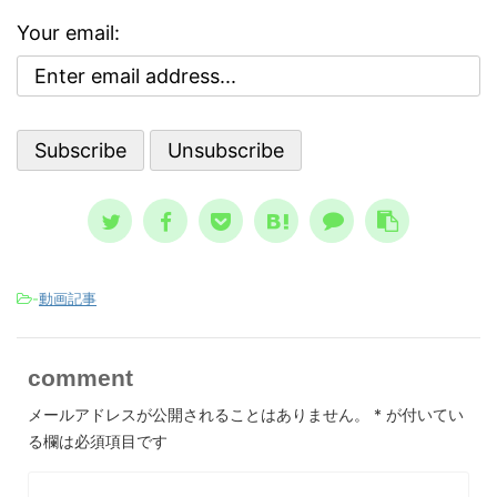
な自己
んで
っておくべき内容です。 自殺のリス
で気分
でし
クが高まる３つの精神状態 人は、ど
Your email:
ブな自
亡シ
ういう時に自殺に至るのか？ その精
 今回
奇妙
神状態を詳しく知っておくのは、周囲
分を上
スト
で支える人にとって、決して無駄には
。 自
して親
なりません。 一般的に広まっている
、自分
言、
ノウハウ ...
スが日本
-
動画記事
comment
メールアドレスが公開されることはありません。
*
が付いてい
る欄は必須項目です