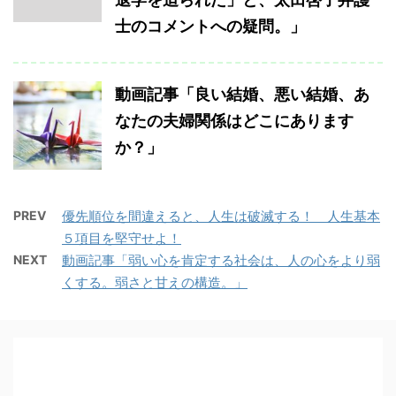
士のコメントへの疑問。」
動画記事「良い結婚、悪い結婚、あ
なたの夫婦関係はどこにあります
か？」
PREV
優先順位を間違えると、人生は破滅する！ 人生基本
５項目を堅守せよ！
NEXT
動画記事「弱い心を肯定する社会は、人の心をより弱
くする。弱さと甘えの構造。」