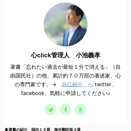
心click管理人 小池義孝
著書「忘れたい過去が最短１分で消える」（自
由国民社）の他、累計約７０万部の著述家、心
の専門家です。→
自己紹介 へ
twitter、
facebook、気軽に申請してください♪
◆著書の紹介 国内１５冊、海外翻訳版３冊