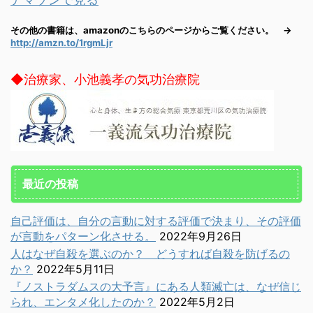
その他の書籍は、amazonのこちらのページからご覧ください。 →
http://amzn.to/1rgmLjr
◆治療家、小池義孝の気功治療院
最近の投稿
自己評価は、自分の言動に対する評価で決まり、その評価
が言動をパターン化させる。
2022年9月26日
人はなぜ自殺を選ぶのか？ どうすれば自殺を防げるの
か？
2022年5月11日
『ノストラダムスの大予言』にある人類滅亡は、なぜ信じ
られ、エンタメ化したのか？
2022年5月2日