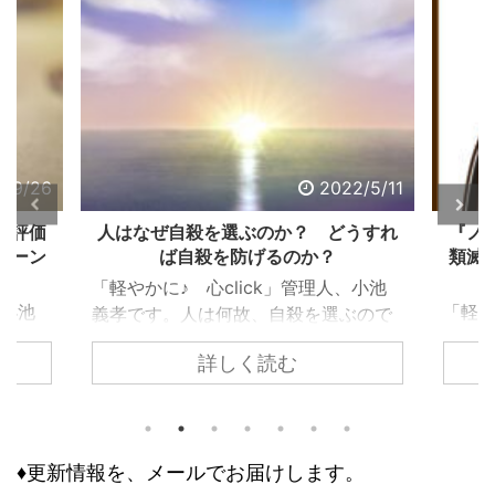
2/9/26
2022/5/11
る評価
人はなぜ自殺を選ぶのか？ どうすれ
『ノ
ターン
ば自殺を防げるのか？
類滅
「軽やかに♪ 心click」管理人、小池
、小池
「軽や
義孝です。人は何故、自殺を選ぶので
で生き
義孝
しょうか？ 自殺するまで追い込まれ
詳しく読む
く違っ
『ノ
ない為には、どうすれば良いのでしょ
であ
て、
うか？ 個々で様々な事情はあります
、下
トラ
が、共通するのは精神トーンの問題で
きで意
の人
す。今回の記事は、それら個々の事情
どう評
怖れ
♦更新情報を、メールでお届けします。
に取り組む前に、基本の大枠として知