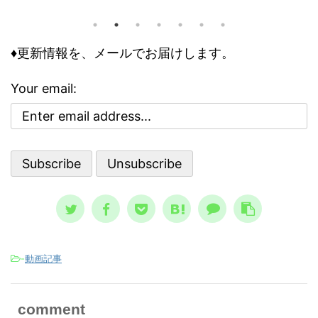
て、お話しします。 子供の頃、ノス
あります
精神
トラダムスは日常の一部でした。多く
の問題で
要な
の人が１９９９年に人類は滅亡すると
々の事情
向く
怖れ、その恐怖と不安が日常に溶け込
♦更新情報を、メールでお届けします。
として知
性を
んでいる、今にして思えば異様な状態
殺のリス
合理
でした。 けれどもそこには、人類滅
人は、ど
異
Your email:
亡シナリオをエンタメとして楽しむ、
 その精
合、
奇妙な空気も存在していました。 ノ
は、周囲
理性
ストラダムスの大予言は、エンタメと
無駄には
合理
して親しまれた ノストラダムスの大予
っている
さで
言、恐怖の大王とは？ ノストラダム
想像と
スが日本 ...
-
動画記事
comment