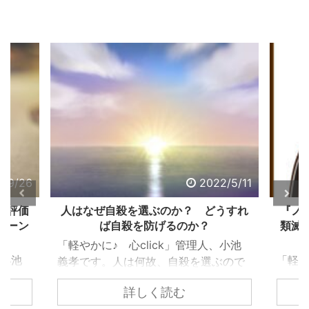
022/5/11
2022/5/2
どうすれ
『ノストラダムスの大予言』にある人
怒
？
類滅亡は、なぜ信じられ、エンタメ化
したのか？
人、小池
「軽
「軽やかに♪ 心click」管理人、小池
選ぶので
義孝
義孝です。今回は、子供の頃にあった
い込まれ
い
詳しく読む
『ノストラダムスの大予言』につい
のでしょ
なエ