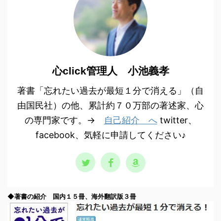
心click管理人 小池義孝
著書「忘れたい過去が最短１分で消える」（自
由国民社）の他、累計約７０万部の著述家、心
の専門家です。→
自己紹介 へ
twitter、
facebook、気軽に申請してください♪
◆著書の紹介 国内１５冊、海外翻訳版３冊