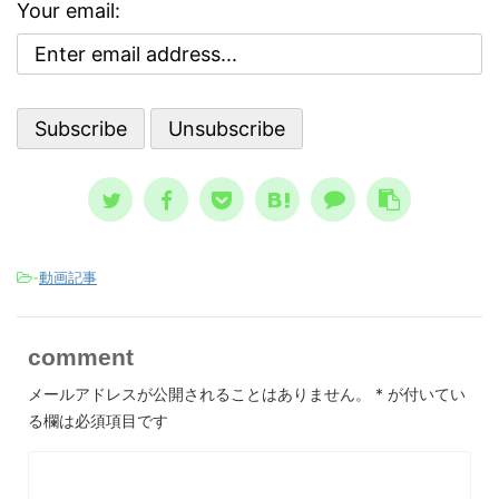
で気分
でし
クが高まる３つの精神状態 人は、ど
Your email:
ブな自
亡シ
ういう時に自殺に至るのか？ その精
 今回
奇妙
神状態を詳しく知っておくのは、周囲
分を上
スト
で支える人にとって、決して無駄には
。 自
して親
なりません。 一般的に広まっている
、自分
言、
ノウハウ ...
スが日本
-
動画記事
comment
メールアドレスが公開されることはありません。
*
が付いてい
る欄は必須項目です