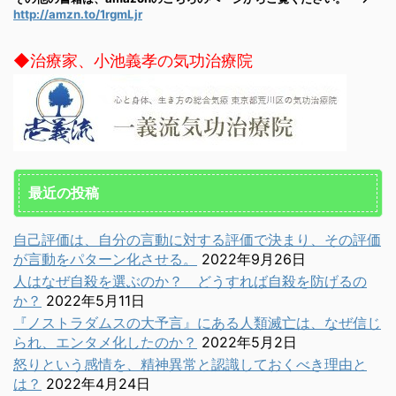
http://amzn.to/1rgmLjr
◆治療家、小池義孝の気功治療院
最近の投稿
自己評価は、自分の言動に対する評価で決まり、その評価
が言動をパターン化させる。
2022年9月26日
人はなぜ自殺を選ぶのか？ どうすれば自殺を防げるの
か？
2022年5月11日
『ノストラダムスの大予言』にある人類滅亡は、なぜ信じ
られ、エンタメ化したのか？
2022年5月2日
怒りという感情を、精神異常と認識しておくべき理由と
は？
2022年4月24日