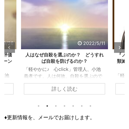
2/9/26
2022/5/11
る評価
人はなぜ自殺を選ぶのか？ どうすれ
『ノ
ターン
ば自殺を防げるのか？
類滅
「軽やかに♪ 心click」管理人、小池
、小池
「軽や
義孝です。人は何故、自殺を選ぶので
で生き
義孝
しょうか？ 自殺するまで追い込まれ
詳しく読む
く違っ
『ノ
ない為には、どうすれば良いのでしょ
であ
て、
うか？ 個々で様々な事情はあります
、下
トラ
が、共通するのは精神トーンの問題で
きで意
の人
す。今回の記事は、それら個々の事情
どう評
怖れ
♦更新情報を、メールでお届けします。
に取り組む前に、基本の大枠として知
な自己
んで
っておくべき内容です。 自殺のリス