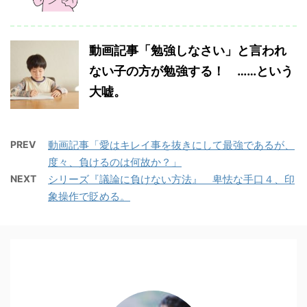
動画記事「勉強しなさい」と言われ
ない子の方が勉強する！ ……という
大嘘。
PREV
動画記事「愛はキレイ事を抜きにして最強であるが、
度々、負けるのは何故か？」
NEXT
シリーズ『議論に負けない方法』 卑怯な手口４、印
象操作で貶める。