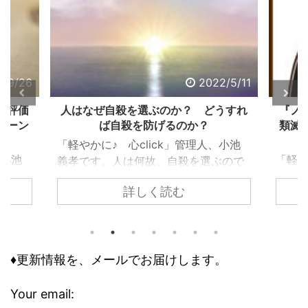
2/9/26
2022/5/11
る評価
人はなぜ自殺を選ぶのか？ どうすれ
『ノ
ターン
ば自殺を防げるのか？
類滅
「軽やかに♪ 心click」管理人、小池
、小池
「軽や
義孝です。人は何故、自殺を選ぶので
で生き
義孝
しょうか？ 自殺するまで追い込まれ
詳しく読む
く違っ
『ノ
ない為には、どうすれば良いのでしょ
であ
て、
うか？ 個々で様々な事情はあります
、下
トラ
が、共通するのは精神トーンの問題で
きで意
の人
す。今回の記事は、それら個々の事情
どう評
怖れ
♦更新情報を、メールでお届けします。
に取り組む前に、基本の大枠として知
な自己
んで
っておくべき内容です。 自殺のリス
で気分
でし
クが高まる３つの精神状態 人は、ど
Your email: