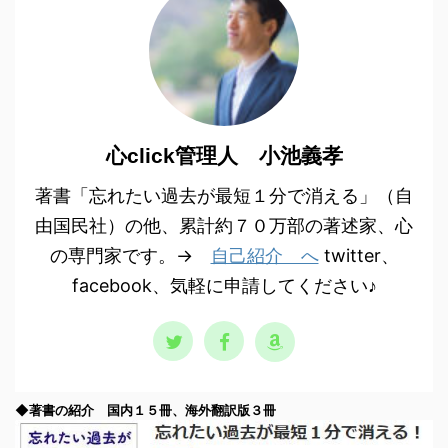
心click管理人 小池義孝
著書「忘れたい過去が最短１分で消える」（自
由国民社）の他、累計約７０万部の著述家、心
の専門家です。→
自己紹介 へ
twitter、
facebook、気軽に申請してください♪
◆著書の紹介 国内１５冊、海外翻訳版３冊