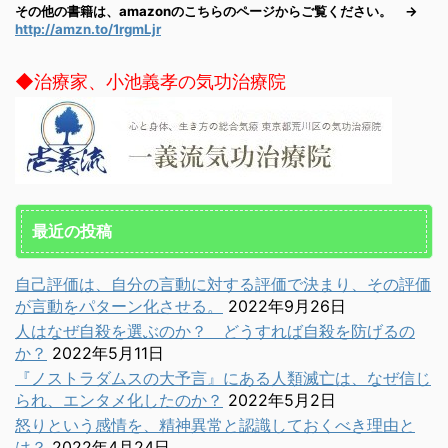
その他の書籍は、amazonのこちらのページからご覧ください。 →
http://amzn.to/1rgmLjr
◆治療家、小池義孝の気功治療院
最近の投稿
自己評価は、自分の言動に対する評価で決まり、その評価
が言動をパターン化させる。
2022年9月26日
人はなぜ自殺を選ぶのか？ どうすれば自殺を防げるの
か？
2022年5月11日
『ノストラダムスの大予言』にある人類滅亡は、なぜ信じ
られ、エンタメ化したのか？
2022年5月2日
怒りという感情を、精神異常と認識しておくべき理由と
は？
2022年4月24日