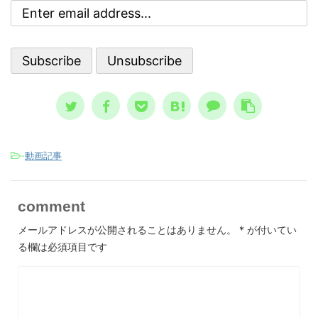
ブな自
亡シ
ういう時に自殺に至るのか？ その精
 今回
奇妙
神状態を詳しく知っておくのは、周囲
分を上
スト
で支える人にとって、決して無駄には
。 自
して親
なりません。 一般的に広まっている
、自分
言、
ノウハウ ...
スが日本
-
動画記事
comment
メールアドレスが公開されることはありません。
*
が付いてい
る欄は必須項目です