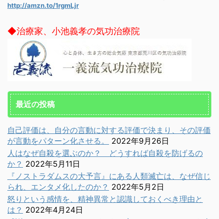
http://amzn.to/1rgmLjr
◆治療家、小池義孝の気功治療院
最近の投稿
自己評価は、自分の言動に対する評価で決まり、その評価
が言動をパターン化させる。
2022年9月26日
人はなぜ自殺を選ぶのか？ どうすれば自殺を防げるの
か？
2022年5月11日
『ノストラダムスの大予言』にある人類滅亡は、なぜ信じ
られ、エンタメ化したのか？
2022年5月2日
怒りという感情を、精神異常と認識しておくべき理由と
は？
2022年4月24日