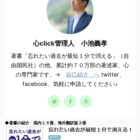
心click管理人 小池義孝
著書「忘れたい過去が最短１分で消える」（自
由国民社）の他、累計約７０万部の著述家、心
の専門家です。→
自己紹介 へ
twitter、
facebook、気軽に申請してください♪
◆著書の紹介 国内１５冊、海外翻訳版３冊