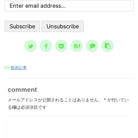
亡シナリオ
ういう時に自殺に至るのか？ その精
奇妙な空気
神状態を詳しく知っておくのは、周囲
ストラダム
で支える人にとって、決して無駄には
して親しまれ
なりません。 一般的に広まっている
言、恐怖の
ノウハウ ...
スが日本 ...
-
動画記事
comment
メールアドレスが公開されることはありません。
*
が付いてい
る欄は必須項目です