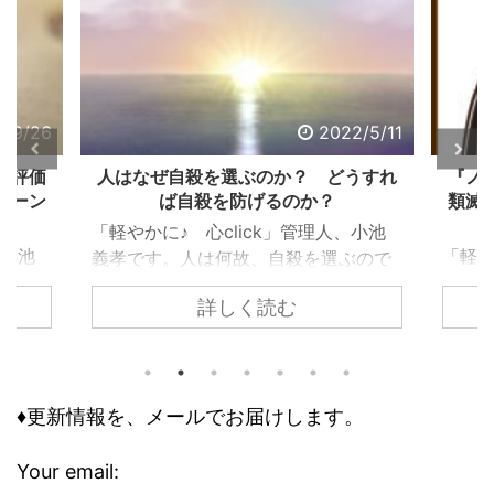
2022/5/11
人はなぜ自殺を選ぶのか？ どうすれ
『ノストラ
ば自殺を防げるのか？
類滅亡は、
「軽やかに♪ 心click」管理人、小池
「軽やかに♪ 
義孝です。人は何故、自殺を選ぶので
義孝です。
しょうか？ 自殺するまで追い込まれ
詳しく読む
『ノストラ
ない為には、どうすれば良いのでしょ
て、お話し
うか？ 個々で様々な事情はあります
トラダムス
が、共通するのは精神トーンの問題で
の人が１９
す。今回の記事は、それら個々の事情
怖れ、その
♦更新情報を、メールでお届けします。
に取り組む前に、基本の大枠として知
んでいる、
っておくべき内容です。 自殺のリス
でした。 
クが高まる３つの精神状態 人は、ど
Your email: