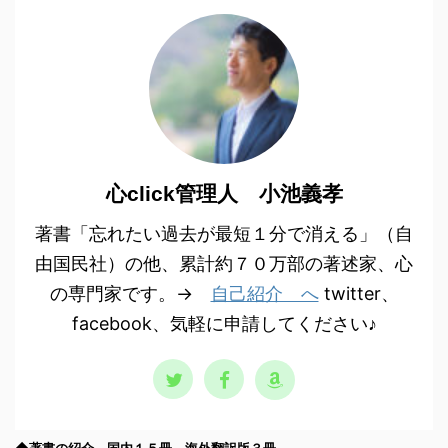
心click管理人 小池義孝
著書「忘れたい過去が最短１分で消える」（自
由国民社）の他、累計約７０万部の著述家、心
の専門家です。→
自己紹介 へ
twitter、
facebook、気軽に申請してください♪
◆著書の紹介 国内１５冊、海外翻訳版３冊