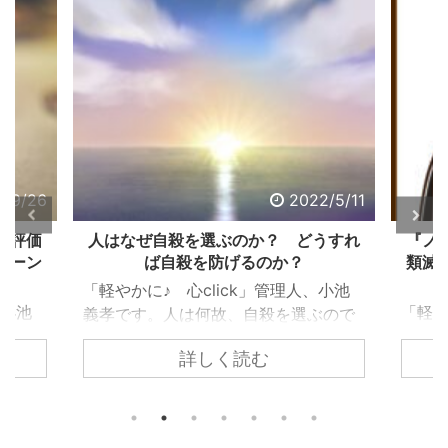
2/9/26
2022/5/11
る評価
人はなぜ自殺を選ぶのか？ どうすれ
『ノ
ターン
ば自殺を防げるのか？
類滅
「軽やかに♪ 心click」管理人、小池
、小池
「軽や
義孝です。人は何故、自殺を選ぶので
で生き
義孝
しょうか？ 自殺するまで追い込まれ
詳しく読む
く違っ
『ノ
ない為には、どうすれば良いのでしょ
であ
て、
うか？ 個々で様々な事情はあります
、下
トラ
が、共通するのは精神トーンの問題で
きで意
の人
す。今回の記事は、それら個々の事情