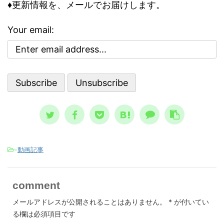
どう評
怖れ
♦更新情報を、メールでお届けします。
に取り組む前に、基本の大枠として知
な自己
んで
っておくべき内容です。 自殺のリス
で気分
でし
クが高まる３つの精神状態 人は、ど
Your email:
ブな自
亡シ
ういう時に自殺に至るのか？ その精
 今回
奇妙
神状態を詳しく知っておくのは、周囲
分を上
スト
で支える人にとって、決して無駄には
。 自
して親
なりません。 一般的に広まっている
、自分
言、
ノウハウ ...
スが日本
-
動画記事
comment
メールアドレスが公開されることはありません。
*
が付いてい
る欄は必須項目です