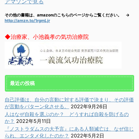
アマゾンで見る
その他の書籍は、amazonのこちらのページからご覧ください。 →
http://amzn.to/1rgmLjr
◆治療家、小池義孝の気功治療院
最近の投稿
自己評価は、自分の言動に対する評価で決まり、その評価
が言動をパターン化させる。
2022年9月26日
人はなぜ自殺を選ぶのか？ どうすれば自殺を防げるの
か？
2022年5月11日
『ノストラダムスの大予言』にある人類滅亡は、なぜ信じ
られ、エンタメ化したのか？
2022年5月2日