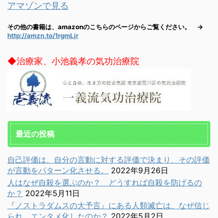
アマゾンで見る
その他の書籍は、amazonのこちらのページからご覧ください。 →
http://amzn.to/1rgmLjr
◆治療家、小池義孝の気功治療院
最近の投稿
自己評価は、自分の言動に対する評価で決まり、その評価
が言動をパターン化させる。
2022年9月26日
人はなぜ自殺を選ぶのか？ どうすれば自殺を防げるの
か？
2022年5月11日
『ノストラダムスの大予言』にある人類滅亡は、なぜ信じ
られ、エンタメ化したのか？
2022年5月2日