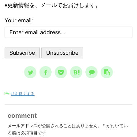
怖れ、その恐怖と不安が日常に溶け込
♦更新情報を、メールでお届けします。
して知
性を
んでいる、今にして思えば異様な状態
のリス
合理性
でした。 けれどもそこには、人類滅
は、ど
異常
Your email:
亡シナリオをエンタメとして楽しむ、
その精
合、
奇妙な空気も存在していました。 ノ
、周囲
理性
ストラダムスの大予言は、エンタメと
駄には
合理
して親しまれた ノストラダムスの大予
ている
さで
言、恐怖の大王とは？ ノストラダム
想像と現
スが日本 ...
-
頭を良くする
comment
メールアドレスが公開されることはありません。
*
が付いてい
る欄は必須項目です