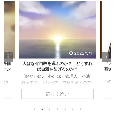
2/5/11
2022/5/2
うすれ
『ノストラダムスの大予言』にある人
怒り
類滅亡は、なぜ信じられ、エンタメ化
したのか？
、小池
「軽や
「軽やかに♪ 心click」管理人、小池
ぶので
義孝
義孝です。今回は、子供の頃にあった
込まれ
いて
詳しく読む
『ノストラダムスの大予言』につい
でしょ
なエ
て、お話しします。 子供の頃、ノス
ります
精神
トラダムスは日常の一部でした。多く
問題で
要な
の人が１９９９年に人類は滅亡すると
の事情
向く