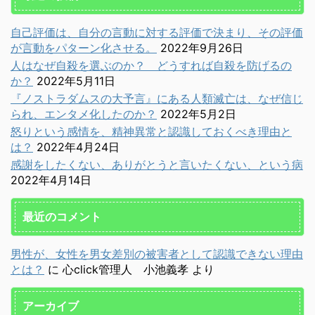
自己評価は、自分の言動に対する評価で決まり、その評価
が言動をパターン化させる。
2022年9月26日
人はなぜ自殺を選ぶのか？ どうすれば自殺を防げるの
か？
2022年5月11日
『ノストラダムスの大予言』にある人類滅亡は、なぜ信じ
られ、エンタメ化したのか？
2022年5月2日
怒りという感情を、精神異常と認識しておくべき理由と
は？
2022年4月24日
感謝をしたくない、ありがとうと言いたくない、という病
2022年4月14日
最近のコメント
男性が、女性を男女差別の被害者として認識できない理由
とは？
に
心click管理人 小池義孝
より
アーカイブ