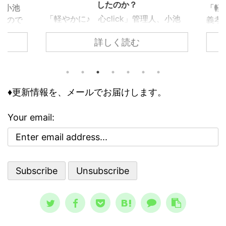
したのか？
、小池
「軽や
「軽やかに♪ 心click」管理人、小池
ぶので
義孝
義孝です。今回は、子供の頃にあった
込まれ
いて
詳しく読む
『ノストラダムスの大予言』につい
でしょ
なエ
て、お話しします。 子供の頃、ノス
ります
精神
トラダムスは日常の一部でした。多く
問題で
要な
の人が１９９９年に人類は滅亡すると
の事情
向く
怖れ、その恐怖と不安が日常に溶け込
♦更新情報を、メールでお届けします。
して知
性を
んでいる、今にして思えば異様な状態
のリス
合理性
でした。 けれどもそこには、人類滅
は、ど
異常
Your email:
亡シナリオをエンタメとして楽しむ、
その精
合、
奇妙な空気も存在していました。 ノ
、周囲
理性
ストラダムスの大予言は、エンタメと
駄には
合理
して親しまれた ノストラダムスの大予
ている
さで
言、恐怖の大王とは？ ノストラダム
想像と現
スが日本 ...