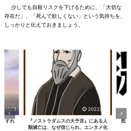
少しでも自殺リスクを下げるために、「大切な
存在だ」、「死んで欲しくない」という気持ちを、
しっかりと伝えておきましょう。
2/5/11
2022/5/2
うすれ
『ノストラダムスの大予言』にある人
怒り
類滅亡は、なぜ信じられ、エンタメ化