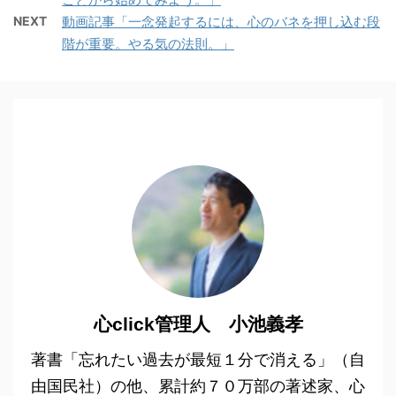
NEXT
動画記事「一念発起するには、心のバネを押し込む段
階が重要。やる気の法則。」
心click管理人 小池義孝
著書「忘れたい過去が最短１分で消える」（自
由国民社）の他、累計約７０万部の著述家、心