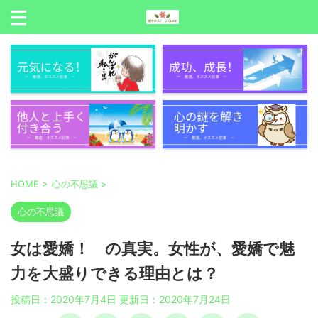
HOME
>
心の不思議
>
心の不思議
女は愛嬌！ の真実。女性が、愛嬌で魅
力を大盛りできる理由とは？
投稿日：2020年7月4日 更新日：
2020年7月24日