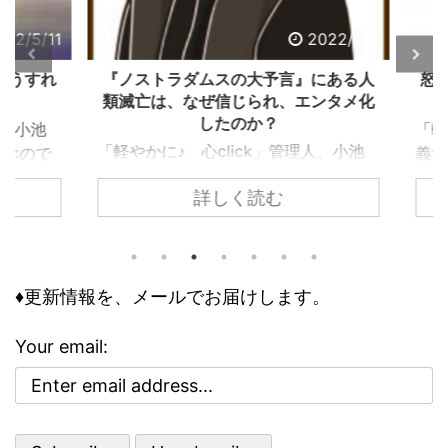
2/5/11
2022/5/2
うすれ
『ノストラダムスの大予言』にある人
怒り
類滅亡は、なぜ信じられ、エンタメ化
したのか？
、小池
「軽や
「軽やかに♪ 心click」管理人、小池
ぶので
義孝
義孝です。今回は、子供の頃にあった
込まれ
いて
詳しく読む
『ノストラダムスの大予言』につい
でしょ
なエ
て、お話しします。 子供の頃、ノス
ります
精神
トラダムスは日常の一部でした。多く
問題で
要な
の人が１９９９年に人類は滅亡すると
の事情
向く
怖れ、その恐怖と不安が日常に溶け込
♦更新情報を、メールでお届けします。
して知
性を
んでいる、今にして思えば異様な状態
のリス
合理性
でした。 けれどもそこには、人類滅
は、ど
異常
Your email:
亡シナリオをエンタメとして楽しむ、
その精
合、
奇妙な空気も存在していました。 ノ
、周囲
理性
ストラダムスの大予言は、エンタメと
駄には
合理
して親しまれた ノストラダムスの大予
ている
さで