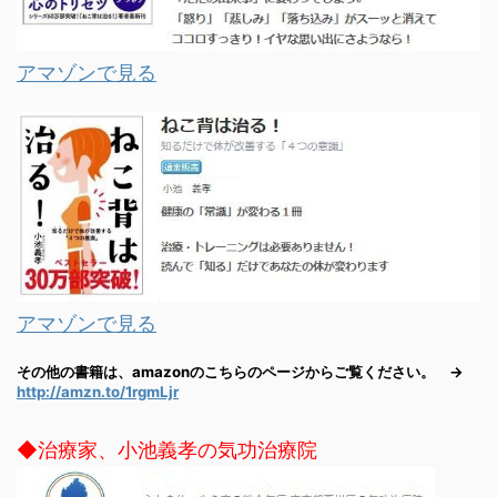
アマゾンで見る
アマゾンで見る
その他の書籍は、amazonのこちらのページからご覧ください。 →
http://amzn.to/1rgmLjr
◆治療家、小池義孝の気功治療院