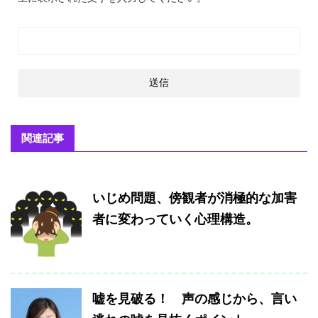
関連記事
いじめ問題、傍観者が消極的な加害
者に変わっていく心理構造。
嘘を見破る！ 声の感じから、言い