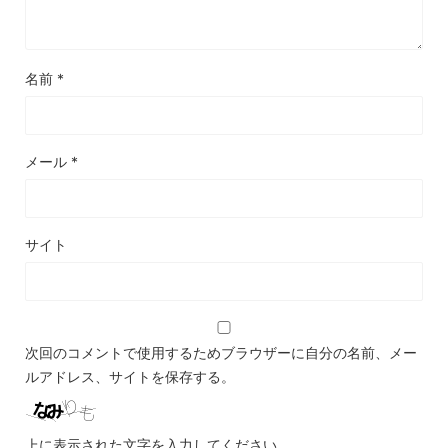
名前
*
メール
*
サイト
次回のコメントで使用するためブラウザーに自分の名前、メー
ルアドレス、サイトを保存する。
上に表示された文字を入力してください。