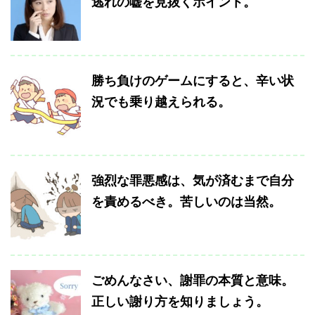
逃れの嘘を見抜くポイント。
勝ち負けのゲームにすると、辛い状
況でも乗り越えられる。
強烈な罪悪感は、気が済むまで自分
を責めるべき。苦しいのは当然。
ごめんなさい、謝罪の本質と意味。
正しい謝り方を知りましょう。