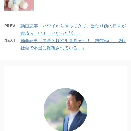
PREV
動画記事「ハワイから帰ってきて、当たり前の日常が
素晴らしい！ となった話。」
NEXT
動画記事「気合と根性を見直そう！ 根性論は、現代
社会で不当に軽視されている。」