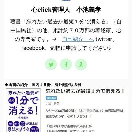
心click管理人 小池義孝
著書「忘れたい過去が最短１分で消える」（自
由国民社）の他、累計約７０万部の著述家、心
の専門家です。→
自己紹介 へ
twitter、
facebook、気軽に申請してください♪
◆著書の紹介 国内１５冊、海外翻訳版３冊