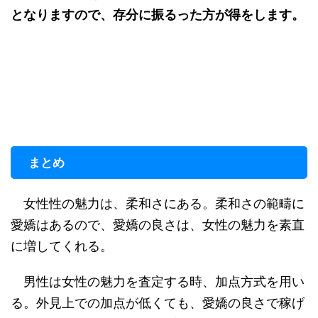
となりますので、存分に振るった方が得をします。
まとめ
女性性の魅力は、柔和さにある。柔和さの範疇に
愛嬌はあるので、愛嬌の良さは、女性の魅力を素直
に増してくれる。
男性は女性の魅力を査定する時、加点方式を用い
る。外見上での加点が低くても、愛嬌の良さで稼げ