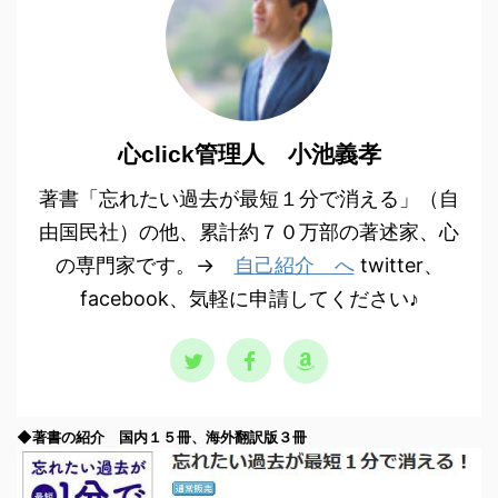
心click管理人 小池義孝
著書「忘れたい過去が最短１分で消える」（自
由国民社）の他、累計約７０万部の著述家、心
の専門家です。→
自己紹介 へ
twitter、
facebook、気軽に申請してください♪
◆著書の紹介 国内１５冊、海外翻訳版３冊