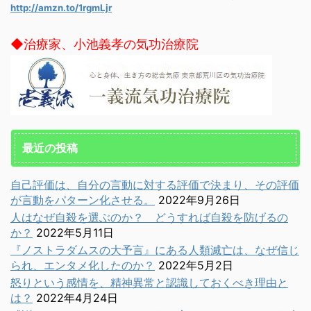
http://amzn.to/1rgmLjr
◆治療家、小池義孝の気功治療院
最近の投稿
自己評価は、自分の言動に対する評価で決まり、その評価
が言動をパターン化させる。
2022年9月26日
人はなぜ自殺を選ぶのか？ どうすれば自殺を防げるの
か？
2022年5月11日
『ノストラダムスの大予言』にある人類滅亡は、なぜ信じ
られ、エンタメ化したのか？
2022年5月2日
怒りという感情を、精神異常と認識しておくべき理由と
は？
2022年4月24日