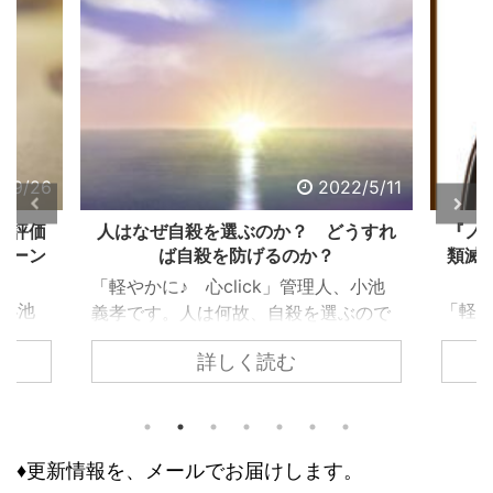
/9/26
2022/5/11
る評価
人はなぜ自殺を選ぶのか？ どうすれ
『ノス
ターン
ば自殺を防げるのか？
類滅亡
「軽やかに♪ 心click」管理人、小池
小池
「軽や
義孝です。人は何故、自殺を選ぶので
生き
義孝で
しょうか？ 自殺するまで追い込まれ
詳しく読む
違っ
『ノス
ない為には、どうすれば良いのでしょ
であ
て、お
うか？ 個々で様々な事情はあります
下
トラダ
が、共通するのは精神トーンの問題で
で意
の人が
す。今回の記事は、それら個々の事情
う評
怖れ、
♦更新情報を、メールでお届けします。
に取り組む前に、基本の大枠として知