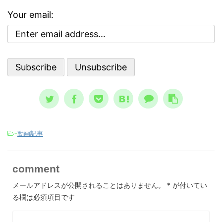
な自己
んでい
っておくべき内容です。 自殺のリス
気分
でした
クが高まる３つの精神状態 人は、ど
Your email:
な自
亡シナ
ういう時に自殺に至るのか？ その精
 今回
奇妙な
神状態を詳しく知っておくのは、周囲
を上
ストラ
で支える人にとって、決して無駄には
 自
して親
なりません。 一般的に広まっている
、自分
言、恐
ノウハウ ...
スが日本 
-
動画記事
comment
メールアドレスが公開されることはありません。
*
が付いてい
る欄は必須項目です