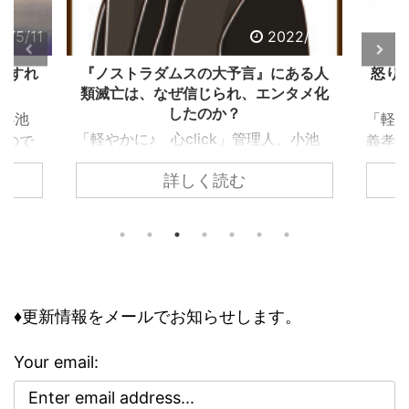
2/5/11
2022/5/2
うすれ
『ノストラダムスの大予言』にある人
怒り
類滅亡は、なぜ信じられ、エンタメ化
したのか？
、小池
「軽や
「軽やかに♪ 心click」管理人、小池
ぶので
義孝
義孝です。今回は、子供の頃にあった
込まれ
いて
詳しく読む
『ノストラダムスの大予言』につい
でしょ
なエ
て、お話しします。 子供の頃、ノス
ります
精神
トラダムスは日常の一部でした。多く
問題で
要な
の人が１９９９年に人類は滅亡すると
の事情
向く
怖れ、その恐怖と不安が日常に溶け込
して知
性を
んでいる、今にして思えば異様な状態
のリス
合理性
でした。 けれどもそこには、人類滅
は、ど
異常
♦更新情報をメールでお知らせします。
亡シナリオをエンタメとして楽しむ、
その精
合、
奇妙な空気も存在していました。 ノ
、周囲
理性
Your email:
ストラダムスの大予言は、エンタメと
駄には
合理
して親しまれた ノストラダムスの大予
ている
さで