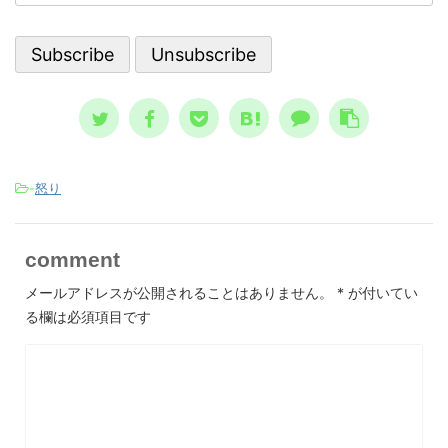
言、恐怖の大王とは？ ノストラダム
想像と現
スが日本 ...
-
怒り
comment
メールアドレスが公開されることはありません。
*
が付いてい
る欄は必須項目です