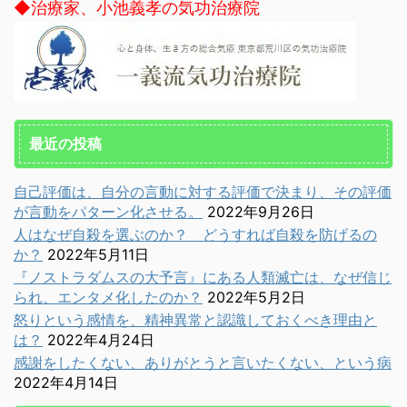
◆治療家、小池義孝の気功治療院
最近の投稿
自己評価は、自分の言動に対する評価で決まり、その評価
が言動をパターン化させる。
2022年9月26日
人はなぜ自殺を選ぶのか？ どうすれば自殺を防げるの
か？
2022年5月11日
『ノストラダムスの大予言』にある人類滅亡は、なぜ信じ
られ、エンタメ化したのか？
2022年5月2日
怒りという感情を、精神異常と認識しておくべき理由と
は？
2022年4月24日
感謝をしたくない、ありがとうと言いたくない、という病
2022年4月14日