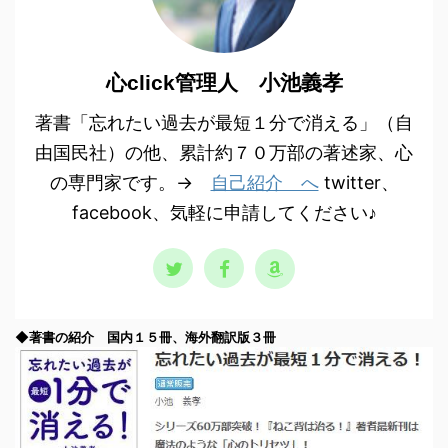
心click管理人 小池義孝
著書「忘れたい過去が最短１分で消える」（自
由国民社）の他、累計約７０万部の著述家、心
の専門家です。→
自己紹介 へ
twitter、
facebook、気軽に申請してください♪
◆著書の紹介 国内１５冊、海外翻訳版３冊