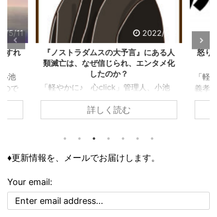
2/5/11
2022/5/2
うすれ
『ノストラダムスの大予言』にある人
怒り
類滅亡は、なぜ信じられ、エンタメ化
したのか？
、小池
「軽や
「軽やかに♪ 心click」管理人、小池
ぶので
義孝
義孝です。今回は、子供の頃にあった
込まれ
いて
詳しく読む
『ノストラダムスの大予言』につい
でしょ
なエ
て、お話しします。 子供の頃、ノス
ります
精神
トラダムスは日常の一部でした。多く
問題で
要な
の人が１９９９年に人類は滅亡すると
の事情
向く
怖れ、その恐怖と不安が日常に溶け込
♦更新情報を、メールでお届けします。
して知
性を
んでいる、今にして思えば異様な状態
のリス
合理性
でした。 けれどもそこには、人類滅
は、ど
異常
Your email:
亡シナリオをエンタメとして楽しむ、
その精
合、
奇妙な空気も存在していました。 ノ
、周囲
理性
ストラダムスの大予言は、エンタメと
駄には
合理