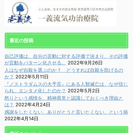
最近の投稿
自己評価は、自分の言動に対する評価で決まり、その評価
が言動をパターン化させる。
2022年9月26日
人はなぜ自殺を選ぶのか？ どうすれば自殺を防げるの
か？
2022年5月11日
『ノストラダムスの大予言』にある人類滅亡は、なぜ信じ
られ、エンタメ化したのか？
2022年5月2日
怒りという感情を、精神異常と認識しておくべき理由と
は？
2022年4月24日
感謝をしたくない、ありがとうと言いたくない、という病
2022年4月14日