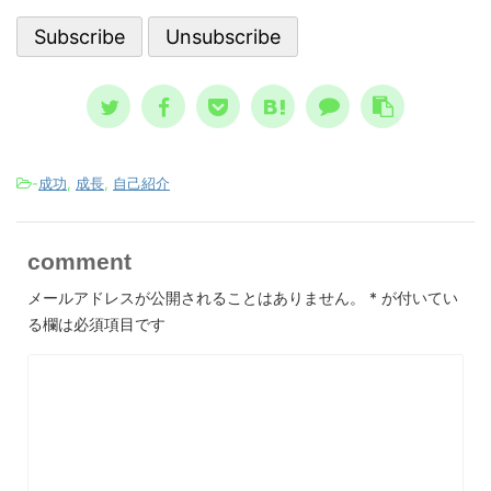
して親しまれた ノストラダムスの大予
ている
さで
言、恐怖の大王とは？ ノストラダム
想像と現
スが日本 ...
-
成功
,
成長
,
自己紹介
comment
メールアドレスが公開されることはありません。
*
が付いてい
る欄は必須項目です