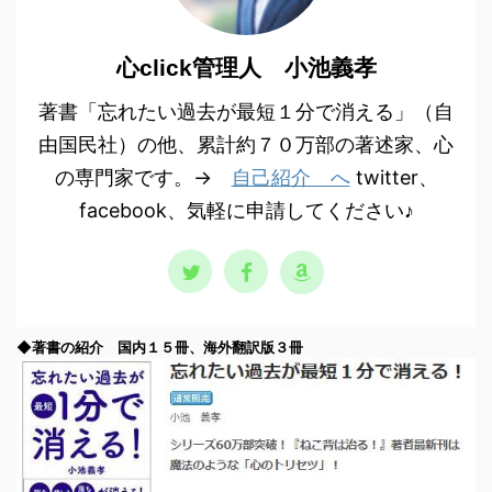
心click管理人 小池義孝
著書「忘れたい過去が最短１分で消える」（自
由国民社）の他、累計約７０万部の著述家、心
の専門家です。→
自己紹介 へ
twitter、
facebook、気軽に申請してください♪
◆著書の紹介 国内１５冊、海外翻訳版３冊