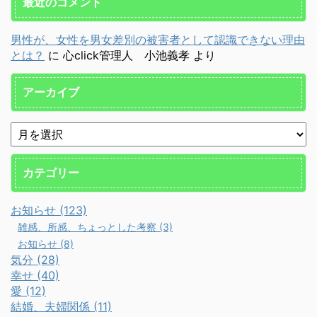
最近のコメント
男性が、女性を男女差別の被害者として認識できない理由
とは？
に
心click管理人 小池義孝
より
アーカイブ
カテゴリー
お知らせ (123)
雑感、所感、ちょっとした考察 (3)
お知らせ (8)
気分 (28)
幸せ (40)
愛 (12)
結婚、夫婦関係 (11)