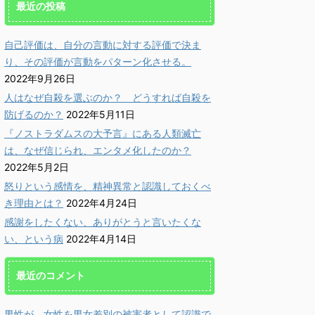
最近の投稿
自己評価は、自分の言動に対する評価で決ま
り、その評価が言動をパターン化させる。
2022年9月26日
人はなぜ自殺を選ぶのか？ どうすれば自殺を
防げるのか？
2022年5月11日
『ノストラダムスの大予言』にある人類滅亡
は、なぜ信じられ、エンタメ化したのか？
2022年5月2日
怒りという感情を、精神異常と認識しておくべ
き理由とは？
2022年4月24日
感謝をしたくない、ありがとうと言いたくな
い、という病
2022年4月14日
最近のコメント
男性が、女性を男女差別の被害者として認識で