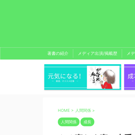
著書の紹介
メディア出演/掲載歴
メデ
HOME
>
人間関係
>
人間関係
成長