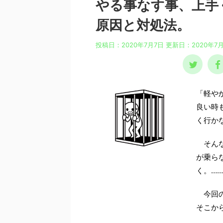
やる事なす事、上手
原因と対処法。
投稿日：2020年7月7日 更新日：
2020年7
「軽やか
良い時
く行か
そんな
が乗ら
く。…
今回の
そこか