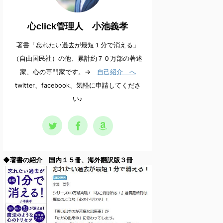
心click管理人 小池義孝
著書「忘れたい過去が最短１分で消える」
（自由国民社）の他、累計約７０万部の著述
家、心の専門家です。→
自己紹介 へ
twitter、facebook、気軽に申請してくださ
い♪
◆著書の紹介 国内１５冊、海外翻訳版３冊