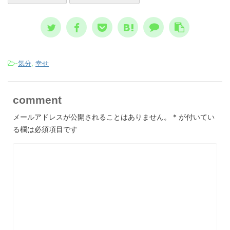
言、恐怖の大王とは？ ノストラダム
想像と現
スが日本 ...
-
気分
,
幸せ
comment
メールアドレスが公開されることはありません。
*
が付いてい
る欄は必須項目です