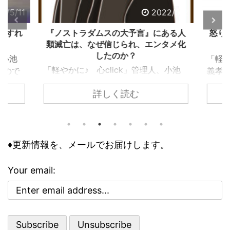
2/5/11
2022/5/2
うすれ
『ノストラダムスの大予言』にある人
怒り
類滅亡は、なぜ信じられ、エンタメ化
したのか？
、小池
「軽や
「軽やかに♪ 心click」管理人、小池
ぶので
義孝
義孝です。今回は、子供の頃にあった
込まれ
いて
詳しく読む
『ノストラダムスの大予言』につい
でしょ
なエ
て、お話しします。 子供の頃、ノス
ります
精神
トラダムスは日常の一部でした。多く
問題で
要な
の人が１９９９年に人類は滅亡すると
の事情
向く
怖れ、その恐怖と不安が日常に溶け込
♦更新情報を、メールでお届けします。
して知
性を
んでいる、今にして思えば異様な状態
のリス
合理性
でした。 けれどもそこには、人類滅
は、ど
異常
Your email:
亡シナリオをエンタメとして楽しむ、
その精
合、
奇妙な空気も存在していました。 ノ
、周囲
理性
ストラダムスの大予言は、エンタメと
駄には
合理
して親しまれた ノストラダムスの大予
ている
さで