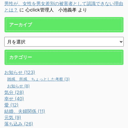
男性が、女性を男女差別の被害者として認識できない理由
とは？
に
心click管理人 小池義孝
より
アーカイブ
カテゴリー
お知らせ (123)
雑感、所感、ちょっとした考察 (3)
お知らせ (8)
気分 (28)
幸せ (40)
愛 (12)
結婚、夫婦関係 (11)
元気 (9)
落ち込み (26)