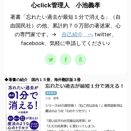
心click管理人 小池義孝
著書「忘れたい過去が最短１分で消える」（自
由国民社）の他、累計約７０万部の著述家、心
の専門家です。→
自己紹介 へ
twitter、
facebook、気軽に申請してください♪
◆著書の紹介 国内１５冊、海外翻訳版３冊