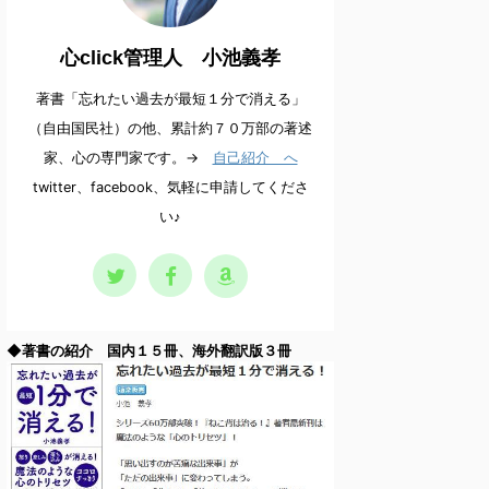
心click管理人 小池義孝
著書「忘れたい過去が最短１分で消える」
（自由国民社）の他、累計約７０万部の著述
家、心の専門家です。→
自己紹介 へ
twitter、facebook、気軽に申請してくださ
い♪
◆著書の紹介 国内１５冊、海外翻訳版３冊