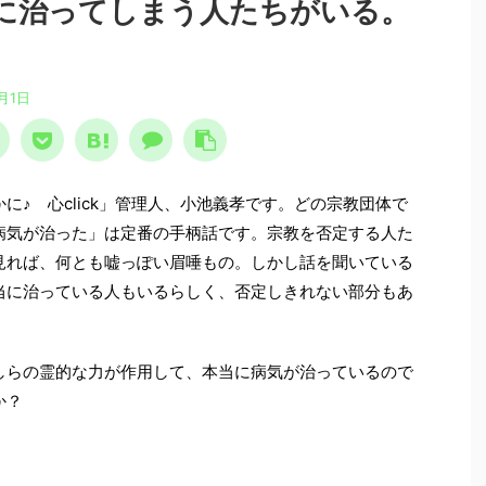
に治ってしまう人たちがいる。
月1日
に♪ 心click」管理人、小池義孝です。どの宗教団体で
病気が治った」は定番の手柄話です。宗教を否定する人た
見れば、何とも嘘っぽい眉唾もの。しかし話を聞いている
当に治っている人もいるらしく、否定しきれない部分もあ
。
らの霊的な力が作用して、本当に病気が治っているので
か？