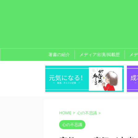
著書の紹介
メディア出演/掲載歴
メデ
HOME
>
心の不思議
>
心の不思議