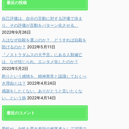
最近の投稿
自己評価は、自分の言動に対する評価で決ま
り、その評価が言動をパターン化させる。
2022年9月26日
人はなぜ自殺を選ぶのか？ どうすれば自殺を
防げるのか？
2022年5月11日
『ノストラダムスの大予言』にある人類滅亡
は、なぜ信じられ、エンタメ化したのか？
2022年5月2日
怒りという感情を、精神異常と認識しておくべ
き理由とは？
2022年4月24日
感謝をしたくない、ありがとうと言いたくな
い、という病
2022年4月14日
最近のコメント
男性が、女性を男女差別の被害者として認識で