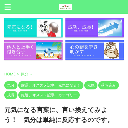
HOME
>
気分
>
気分
厳選、オススメ記事 元気になる！
元気
落ち込み
成長
厳選、オススメ記事 カテゴリー
元気になる言葉に、言い換えてみよ
う！ 気分は単純に反応するのです。