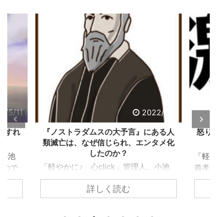
2/5/11
2022/5/2
うすれ
『ノストラダムスの大予言』にある人
怒り
類滅亡は、なぜ信じられ、エンタメ化
したのか？
、小池
「軽や
「軽やかに♪ 心click」管理人、小池
ぶので
義孝
義孝です。今回は、子供の頃にあった
込まれ
いて
詳しく読む
『ノストラダムスの大予言』につい
でしょ
なエ
て、お話しします。 子供の頃、ノス
ります
精神
トラダムスは日常の一部でした。多く
問題で
要な