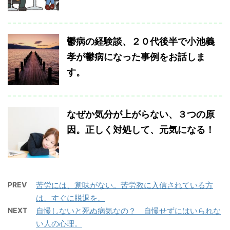
鬱病の経験談、２０代後半で小池義
孝が鬱病になった事例をお話しま
す。
なぜか気分が上がらない、３つの原
因。正しく対処して、元気になる！
PREV
苦労には、意味がない。苦労教に入信されている方
は、すぐに脱退を。
NEXT
自慢しないと死ぬ病気なの？ 自慢せずにはいられな
い人の心理。