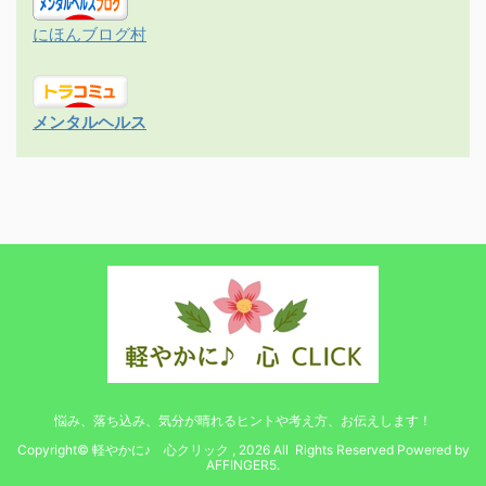
にほんブログ村
メンタルヘルス
悩み、落ち込み、気分が晴れるヒントや考え方、お伝えします！
Copyright© 軽やかに♪ 心クリック , 2026 All Rights Reserved Powered by
AFFINGER5
.