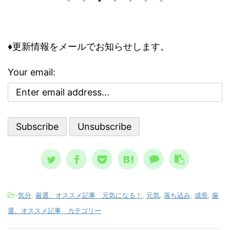
の人が１９９９年に人類は滅亡すると
の事情
向く
怖れ、その恐怖と不安が日常に溶け込
して知
性を
んでいる、今にして思えば異様な状態
のリス
合理性
でした。 けれどもそこには、人類滅
は、ど
異常
♦更新情報をメールでお知らせします。
亡シナリオをエンタメとして楽しむ、
その精
合、
奇妙な空気も存在していました。 ノ
、周囲
理性
Your email:
ストラダムスの大予言は、エンタメと
駄には
合理
して親しまれた ノストラダムスの大予
ている
さで
言、恐怖の大王とは？ ノストラダム
想像と現
スが日本 ...
-
気分
,
厳選、オススメ記事 元気になる！
,
元気
,
落ち込み
,
成長
,
厳
選、オススメ記事 カテゴリー