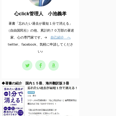
心click管理人 小池義孝
著書「忘れたい過去が最短１分で消える」
（自由国民社）の他、累計約７０万部の著述
家、心の専門家です。→
自己紹介 へ
twitter、facebook、気軽に申請してくださ
い♪
◆著書の紹介 国内１５冊、海外翻訳版３冊