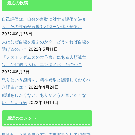
最近の投稿
自己評価は、自分の言動に対する評価で決ま
り、その評価が言動をパターン化させる。
2022年9月26日
人はなぜ自殺を選ぶのか？ どうすれば自殺を
防げるのか？
2022年5月11日
『ノストラダムスの大予言』にある人類滅亡
は、なぜ信じられ、エンタメ化したのか？
2022年5月2日
怒りという感情を、精神異常と認識しておくべ
き理由とは？
2022年4月24日
感謝をしたくない、ありがとうと言いたくな
い、という病
2022年4月14日
最近のコメント
男性が、女性を男女差別の被害者として認識で