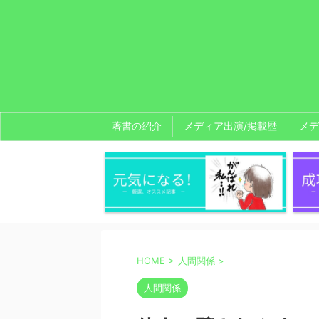
著書の紹介
メディア出演/掲載歴
メデ
HOME
>
人間関係
>
人間関係