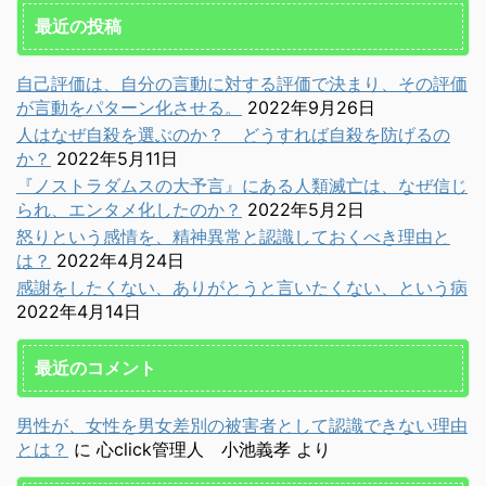
最近の投稿
自己評価は、自分の言動に対する評価で決まり、その評価
が言動をパターン化させる。
2022年9月26日
人はなぜ自殺を選ぶのか？ どうすれば自殺を防げるの
か？
2022年5月11日
『ノストラダムスの大予言』にある人類滅亡は、なぜ信じ
られ、エンタメ化したのか？
2022年5月2日
怒りという感情を、精神異常と認識しておくべき理由と
は？
2022年4月24日
感謝をしたくない、ありがとうと言いたくない、という病
2022年4月14日
最近のコメント
男性が、女性を男女差別の被害者として認識できない理由
とは？
に
心click管理人 小池義孝
より