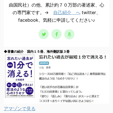
由国民社）の他、累計約７０万部の著述家、心
の専門家です。→
自己紹介 へ
twitter、
facebook、気軽に申請してください♪
◆著書の紹介 国内１５冊、海外翻訳版３冊
アマゾンで見る