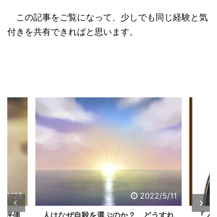
この記事をご覧になって、少しでも同じ経験と気
付きを共有できればと思います。
2/5/11
2022/5/2
うすれ
『ノストラダムスの大予言』にある人
怒り