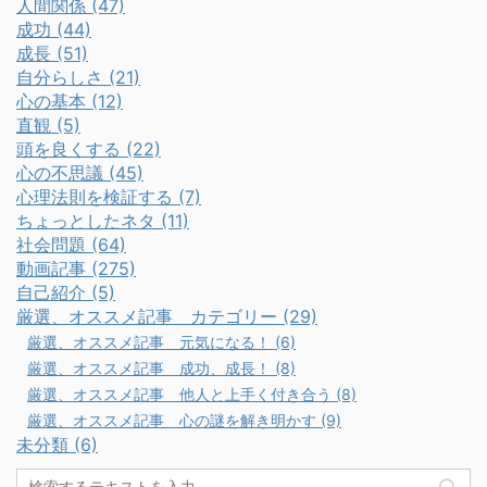
人間関係 (47)
成功 (44)
成長 (51)
自分らしさ (21)
心の基本 (12)
直観 (5)
頭を良くする (22)
心の不思議 (45)
心理法則を検証する (7)
ちょっとしたネタ (11)
社会問題 (64)
動画記事 (275)
自己紹介 (5)
厳選、オススメ記事 カテゴリー (29)
厳選、オススメ記事 元気になる！ (6)
厳選、オススメ記事 成功、成長！ (8)
厳選、オススメ記事 他人と上手く付き合う (8)
厳選、オススメ記事 心の謎を解き明かす (9)
未分類 (6)