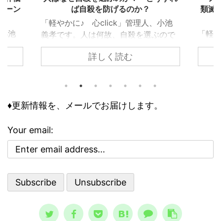
類滅亡は、なぜ信じられ、エンタメ化
したのか？
、小池
「軽や
「軽やかに♪ 心click」管理人、小池
ぶので
義孝
義孝です。今回は、子供の頃にあった
込まれ
いて
詳しく読む
『ノストラダムスの大予言』につい
でしょ
なエ
て、お話しします。 子供の頃、ノス
ります
精神
トラダムスは日常の一部でした。多く
問題で
要な
の人が１９９９年に人類は滅亡すると
の事情
向く
怖れ、その恐怖と不安が日常に溶け込
♦更新情報を、メールでお届けします。
して知
性を
んでいる、今にして思えば異様な状態
のリス
合理性
でした。 けれどもそこには、人類滅
は、ど
異常
Your email:
亡シナリオをエンタメとして楽しむ、
その精
合、
奇妙な空気も存在していました。 ノ
、周囲
理性
ストラダムスの大予言は、エンタメと
駄には
合理
して親しまれた ノストラダムスの大予
ている
さで
言、恐怖の大王とは？ ノストラダム
想像と現
スが日本 ...