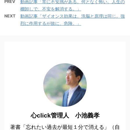
PREV
動画記事「常に不安感がある。何となく怖い。人生の
棚卸しで、不安を解消する。」
NEXT
動画記事「ザイオンス効果は、洗脳と原理は同じ。強
烈に作用するが故に、危険。」
心click管理人 小池義孝
著書「忘れたい過去が最短１分で消える」（自