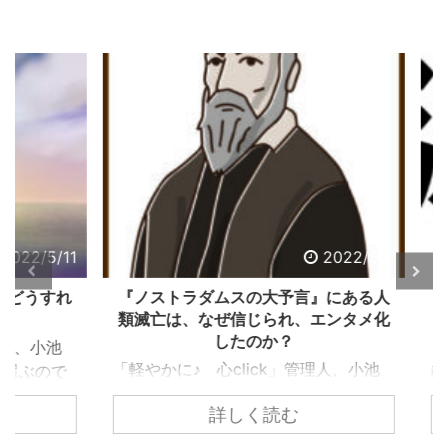
2/5/11
2022/5/2
うすれ
『ノストラダムスの大予言』にある人
怒り
類滅亡は、なぜ信じられ、エンタメ化
したのか？
、小池
「軽や
「軽やかに♪ 心click」管理人、小池
ぶので
義孝
義孝です。今回は、子供の頃にあった
込まれ
いて
詳しく読む
『ノストラダムスの大予言』につい
でしょ
なエ
て、お話しします。 子供の頃、ノス
ります
精神