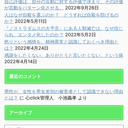
自己評価は、自分の言動に対する評価で決まり、その評価
が言動をパターン化させる。
2022年9月26日
人はなぜ自殺を選ぶのか？ どうすれば自殺を防げるの
か？
2022年5月11日
『ノストラダムスの大予言』にある人類滅亡は、なぜ信じ
られ、エンタメ化したのか？
2022年5月2日
怒りという感情を、精神異常と認識しておくべき理由と
は？
2022年4月24日
感謝をしたくない、ありがとうと言いたくない、という病
2022年4月14日
最近のコメント
男性が、女性を男女差別の被害者として認識できない理由
とは？
に
心click管理人 小池義孝
より
アーカイブ