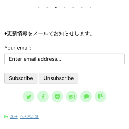
トラダムスは日常の一部でした。多く
問題で
要な
の人が１９９９年に人類は滅亡すると
の事情
向く
怖れ、その恐怖と不安が日常に溶け込
して知
性を
んでいる、今にして思えば異様な状態
のリス
合理性
でした。 けれどもそこには、人類滅
は、ど
異常
♦更新情報をメールでお知らせします。
亡シナリオをエンタメとして楽しむ、
その精
合、
奇妙な空気も存在していました。 ノ
、周囲
理性
Your email:
ストラダムスの大予言は、エンタメと
駄には
合理
して親しまれた ノストラダムスの大予
ている
さで
言、恐怖の大王とは？ ノストラダム
想像と現
スが日本 ...
-
幸せ
,
心の不思議