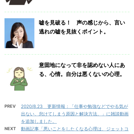
嘘を見破る！ 声の感じから、言い
逃れの嘘を見抜くポイント。
意固地になって非を認めない人にあ
る、心情。自分は悪くないの心理。
PREV
2020/8.23 更新情報：「仕事や勉強などでやる気が
出ない、怠けてしまう原因と解決方法。」に雑談動画
を追加しました。
NEXT
動画記事「悪いことをしたくなる心理は、ジェットコ