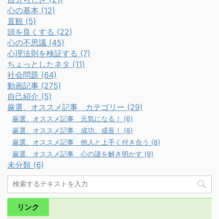
心の基本 (12)
直観 (5)
頭を良くする (22)
心の不思議 (45)
心理法則を検証する (7)
ちょっとしたネタ (11)
社会問題 (64)
動画記事 (275)
自己紹介 (5)
厳選、オススメ記事 カテゴリー (29)
厳選、オススメ記事 元気になる！ (6)
厳選、オススメ記事 成功、成長！ (8)
厳選、オススメ記事 他人と上手く付き合う (8)
厳選、オススメ記事 心の謎を解き明かす (9)
未分類 (6)
リンク