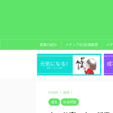
著書の紹介
メディア出演/掲載歴
メデ
HOME
>
成長
>
成長
社会問題