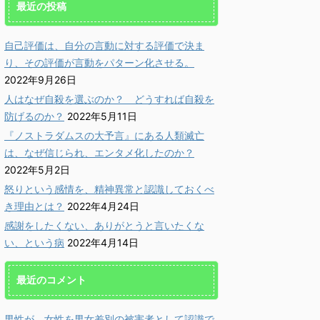
最近の投稿
自己評価は、自分の言動に対する評価で決ま
り、その評価が言動をパターン化させる。
2022年9月26日
人はなぜ自殺を選ぶのか？ どうすれば自殺を
防げるのか？
2022年5月11日
『ノストラダムスの大予言』にある人類滅亡
は、なぜ信じられ、エンタメ化したのか？
2022年5月2日
怒りという感情を、精神異常と認識しておくべ
き理由とは？
2022年4月24日
感謝をしたくない、ありがとうと言いたくな
い、という病
2022年4月14日
最近のコメント
男性が、女性を男女差別の被害者として認識で