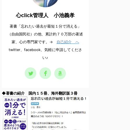
心click管理人 小池義孝
著書「忘れたい過去が最短１分で消える」
（自由国民社）の他、累計約７０万部の著述
家、心の専門家です。→
自己紹介 へ
twitter、facebook、気軽に申請してくださ
い♪
◆著書の紹介 国内１５冊、海外翻訳版３冊