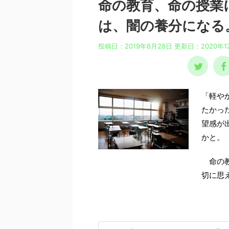
命の教育、命の授業
は、闇の養分になる
投稿日：2019年6月28日 更新日：
2020年1
「軽やか
たかっ
望感が
かと。
命の教
切に思