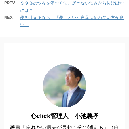
PREV
９９％の悩みを消す方法。尽きない悩みから抜け出す
には？
NEXT
夢を叶えるなら、「夢」という言葉は使わない方が良
い。
心click管理人 小池義孝
著書「忘れたい過去が最短１分で消える」（自