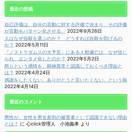
最近の投稿
自己評価は、自分の言動に対する評価で決まり、その評価
が言動をパターン化させる。
2022年9月26日
人はなぜ自殺を選ぶのか？ どうすれば自殺を防げるの
か？
2022年5月11日
『ノストラダムスの大予言』にある人類滅亡は、なぜ信じ
られ、エンタメ化したのか？
2022年5月2日
怒りという感情を、精神異常と認識しておくべき理由と
は？
2022年4月24日
感謝をしたくない、ありがとうと言いたくない、という病
2022年4月14日
最近のコメント
男性が、女性を男女差別の被害者として認識できない理由
とは？
に
心click管理人 小池義孝
より