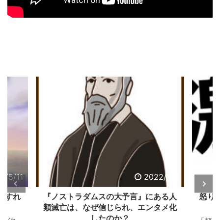
2/5/11
2022/5/2
うすれ
『ノストラダムスの大予言』にある人
怒り
類滅亡は、なぜ信じられ、エンタメ化
したのか？