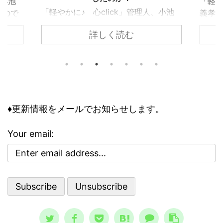
、小池
「軽や
「軽やかに♪ 心click」管理人、小池
ぶので
義孝
義孝です。今回は、子供の頃にあった
込まれ
いて
詳しく読む
『ノストラダムスの大予言』につい
でしょ
なエ
て、お話しします。 子供の頃、ノス
ります
精神
トラダムスは日常の一部でした。多く
問題で
要な
の人が１９９９年に人類は滅亡すると
の事情
向く
怖れ、その恐怖と不安が日常に溶け込
して知
性を
んでいる、今にして思えば異様な状態
のリス
合理性
でした。 けれどもそこには、人類滅
は、ど
異常
♦更新情報をメールでお知らせします。
亡シナリオをエンタメとして楽しむ、
その精
合、
奇妙な空気も存在していました。 ノ
、周囲
理性
Your email:
ストラダムスの大予言は、エンタメと
駄には
合理
して親しまれた ノストラダムスの大予
ている
さで
言、恐怖の大王とは？ ノストラダム
想像と現
スが日本 ...