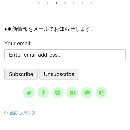
トラダムスは日常の一部でした。多く
問題で
要な
の人が１９９９年に人類は滅亡すると
の事情
向く
怖れ、その恐怖と不安が日常に溶け込
して知
性を
んでいる、今にして思えば異様な状態
のリス
合理性
でした。 けれどもそこには、人類滅
は、ど
異常
♦更新情報をメールでお知らせします。
亡シナリオをエンタメとして楽しむ、
その精
合、
奇妙な空気も存在していました。 ノ
、周囲
理性
Your email:
ストラダムスの大予言は、エンタメと
駄には
合理
して親しまれた ノストラダムスの大予
ている
さで
言、恐怖の大王とは？ ノストラダム
想像と現
スが日本 ...
-
嫉妬
,
人間関係