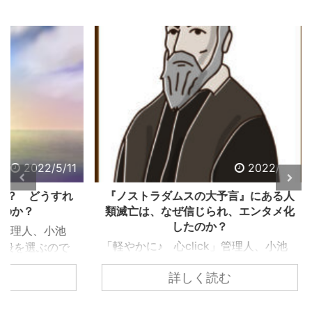
2/5/11
2022/5/2
うすれ
『ノストラダムスの大予言』にある人
怒り
類滅亡は、なぜ信じられ、エンタメ化
したのか？
、小池
「軽や
「軽やかに♪ 心click」管理人、小池
ぶので
義孝
義孝です。今回は、子供の頃にあった
込まれ
いて
詳しく読む
『ノストラダムスの大予言』につい
でしょ
なエ
て、お話しします。 子供の頃、ノス
ります
精神